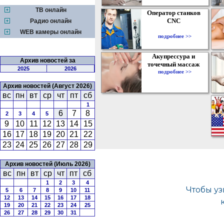
ТВ онлайн
Оператор станков
CNC
Радио онлайн
WEB камеры онлайн
подробнее >>
Акупрессура и
Архив новостей за
точечный массаж
2025
2026
подробнее >>
Архив новостей (Август 2026)
вс
пн
вт
ср
чт
пт
сб
1
6
7
8
2
3
4
5
9
10
11
12
13
14
15
16
17
18
19
20
21
22
23
24
25
26
27
28
29
Архив новостей (Июль 2026)
вс
пн
вт
ср
чт
пт
сб
1
2
3
4
5
6
7
8
9
10
11
12
13
14
15
16
17
18
19
20
21
22
23
24
25
26
27
28
29
30
31