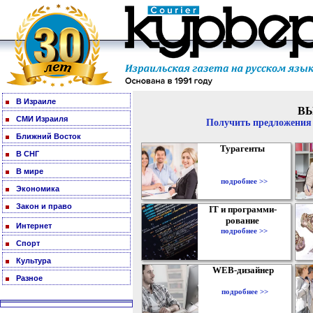
В Израиле
В
СМИ Израиля
Получить предложения 
Ближний Восток
Турагенты
В СНГ
В мире
подробнее >>
Экономика
Закон и право
IT и программи-
рование
Интернет
подробнее >>
Спорт
Культура
WEB-дизайнер
Разное
подробнее >>