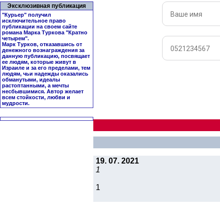
Эксклюзивная публикация
"Курьер" получил
исключительное право
публикации на своем сайте
романа Марка Туркова "
Кратно
четырем
".
Марк Турков, отказавшись от
денежного вознаграждения за
данную публикацию, посвящает
ее людям, которые живут в
Израиле и за его пределами, тем
людям, чьи надежды оказались
обманутыми, идеалы
растоптанными, а мечты
несбывшимися. Автор желает
всем стойкости, любви и
мудрости.
19. 07. 2021
1
1