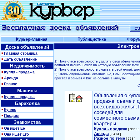
Курьер-главная
Публицистика
Фору
Электрон
Доска объявлений
Главная страница
Дать объявление
1) Появилась возможность удалять свои объявлени
Недвижимость
появится иконка, нажав на которую объявление можн
2) Появилась возможность скрывать свой е-mail, д
Купля - продажа
3) Чтобы опубликовать объявление, Вам необходим
Аренда
простая и займет у Вас не больше 1 минуты.
Разное
С
Машины
Объявления о купл
Купля - продажа
продаже, съеме и с
Барахолка
всех видов жилья. 
Куплю
соседей для
Продам
совместного съема
Знакомства
квартиры.
Он ищет Ее
Купля - продажа
[ 3343 ]
Аренда
Она ищет Его
[ 3413 ]
Разное по теме
[ 773 ]