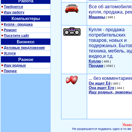
Работа
Все об автомобилях
Требуются
купля, продажа, ре
Ищу работу
Машины
[ 698 ]
Компьютеры
Купля - продажа
Купля - продажа
Ремонт
потребительских
Посетите сайт
товаров, новых и
Бизнесс
подержаных. Быто
Деловые предложения
техника, мебель, ау
Услуги
видео,и т.д.
Разное
Куплю
[ 468 ]
Ищу родных
Продам
[ 3382 ]
Прочее
... без комментарие
Он ищет Её
[ 460 ]
Она ищет Его
[ 444 ]
Ищу родных, знакомы
Уваж
Не разрешается подавать одно и то же