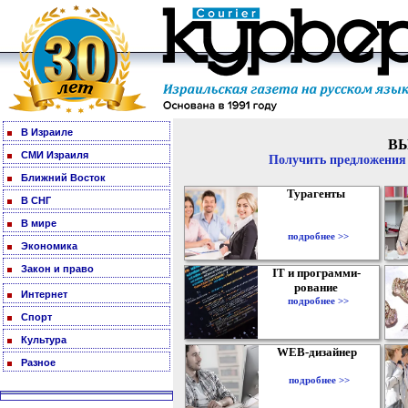
В Израиле
В
СМИ Израиля
Получить предложения 
Ближний Восток
Турагенты
В СНГ
В мире
подробнее >>
Экономика
Закон и право
IT и программи-
рование
Интернет
подробнее >>
Спорт
Культура
WEB-дизайнер
Разное
подробнее >>