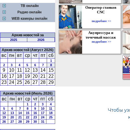
ТВ онлайн
Оператор станков
CNC
Радио онлайн
WEB камеры онлайн
подробнее >>
Акупрессура и
Архив новостей за
точечный массаж
2025
2026
подробнее >>
Архив новостей (Август 2026)
вс
пн
вт
ср
чт
пт
сб
1
2
3
4
5
6
7
8
9
10
11
12
13
14
15
16
17
18
19
20
21
22
23
24
25
26
27
28
29
Архив новостей (Июль 2026)
вс
пн
вт
ср
чт
пт
сб
1
2
3
4
5
6
7
8
9
10
11
12
13
14
15
16
17
18
19
20
21
22
23
24
25
26
27
28
29
30
31