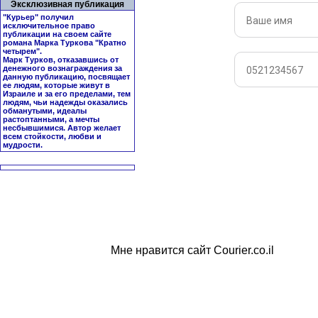
Эксклюзивная публикация
"Курьер" получил
исключительное право
публикации на своем сайте
романа Марка Туркова "
Кратно
четырем
".
Марк Турков, отказавшись от
денежного вознаграждения за
данную публикацию, посвящает
ее людям, которые живут в
Израиле и за его пределами, тем
людям, чьи надежды оказались
обманутыми, идеалы
растоптанными, а мечты
несбывшимися. Автор желает
всем стойкости, любви и
мудрости.
Мне нравится сайт Courier.co.il