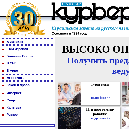
В Израиле
ВЫСОКО ОП
СМИ Израиля
Ближний Восток
Получить пред
В СНГ
вед
В мире
Экономика
Турагенты
Закон и право
Интернет
подробнее >>
Спорт
Культура
IT и программи-
рование
Разное
подробнее >>