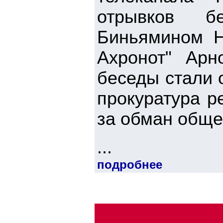
отрывков б
Биньямином Н
Ахронот" Арн
беседы стали 
прокуратура р
за обман обще
...
подробнее