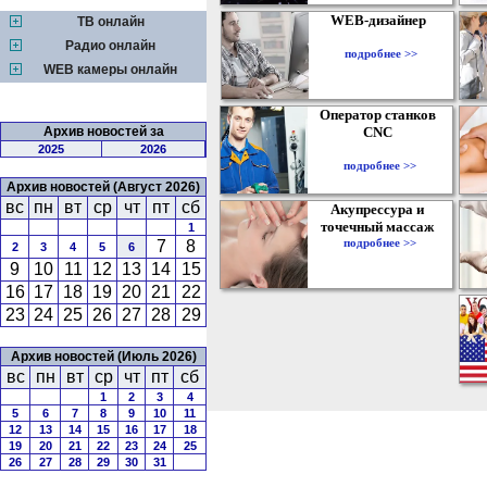
WEB-дизайнер
ТВ онлайн
Радио онлайн
подробнее >>
WEB камеры онлайн
Оператор станков
Архив новостей за
CNC
2025
2026
подробнее >>
Архив новостей (Август 2026)
вс
пн
вт
ср
чт
пт
сб
Акупрессура и
точечный массаж
1
подробнее >>
7
8
2
3
4
5
6
9
10
11
12
13
14
15
16
17
18
19
20
21
22
23
24
25
26
27
28
29
Архив новостей (Июль 2026)
вс
пн
вт
ср
чт
пт
сб
1
2
3
4
5
6
7
8
9
10
11
12
13
14
15
16
17
18
19
20
21
22
23
24
25
26
27
28
29
30
31