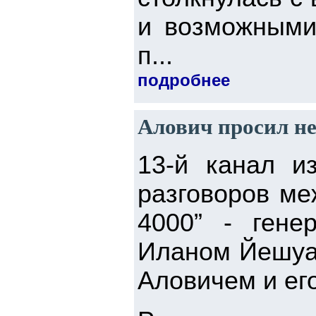
и возможными 
п...
подробнее
Алович просил не
13-й канал и
разговоров ме
4000” - гене
Иланом Йешуа 
Аловичем и ег