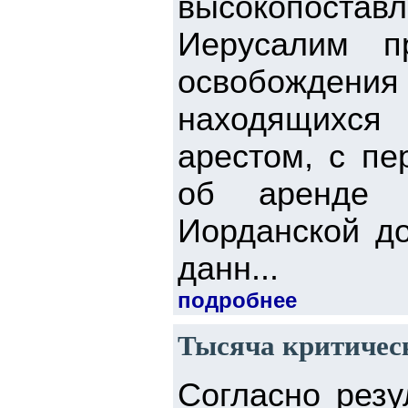
высокопостав
Иерусалим п
освобожде
находящихся
арестом, с пе
об аренде 
Иорданской д
данн...
подробнее
Тысяча критическ
Согласно резу