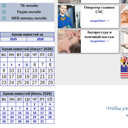
ТВ онлайн
Оператор станков
CNC
Радио онлайн
WEB камеры онлайн
подробнее >>
Акупрессура и
Архив новостей за
точечный массаж
2025
2026
подробнее >>
Архив новостей (Август 2026)
вс
пн
вт
ср
чт
пт
сб
1
6
7
8
2
3
4
5
9
10
11
12
13
14
15
16
17
18
19
20
21
22
23
24
25
26
27
28
29
Архив новостей (Июль 2026)
вс
пн
вт
ср
чт
пт
сб
1
2
3
4
5
6
7
8
9
10
11
12
13
14
15
16
17
18
19
20
21
22
23
24
25
26
27
28
29
30
31