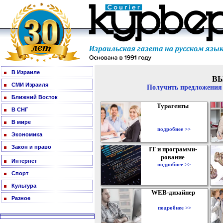
В Израиле
В
СМИ Израиля
Получить предложения 
Ближний Восток
Турагенты
В СНГ
В мире
подробнее >>
Экономика
Закон и право
IT и программи-
рование
Интернет
подробнее >>
Спорт
Культура
WEB-дизайнер
Разное
подробнее >>