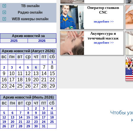
ТВ онлайн
Оператор станков
CNC
Радио онлайн
WEB камеры онлайн
подробнее >>
Акупрессура и
Архив новостей за
точечный массаж
2025
2026
подробнее >>
Архив новостей (Август 2026)
вс
пн
вт
ср
чт
пт
сб
1
7
8
2
3
4
5
6
9
10
11
12
13
14
15
16
17
18
19
20
21
22
23
24
25
26
27
28
29
Архив новостей (Июль 2026)
вс
пн
вт
ср
чт
пт
сб
1
2
3
4
5
6
7
8
9
10
11
12
13
14
15
16
17
18
19
20
21
22
23
24
25
26
27
28
29
30
31