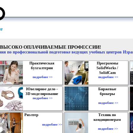
ВЫСОКО ОПЛАЧИВАЕМЫЕ ПРОФЕССИИ!
ия по профессиональной подготовке ведущих учебных центров Изр
Практическая
Программы
бухгалтерия
SolidWorks /
SolidCam
подробнее >>
подробнее >>
Ювелирное дело -
Биржевые
3D моделирование
брокеры
подробнее >>
подробнее >>
Риэлтер
Техник по
кондиционерам
подробнее >>
подробнее >>