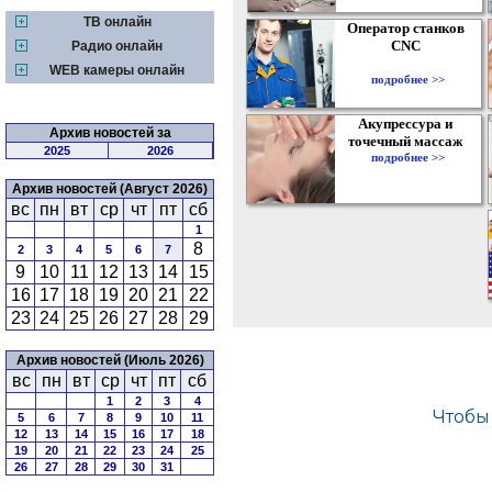
ТВ онлайн
Оператор станков
CNC
Радио онлайн
WEB камеры онлайн
подробнее >>
Акупрессура и
Архив новостей за
точечный массаж
2025
2026
подробнее >>
Архив новостей (Август 2026)
вс
пн
вт
ср
чт
пт
сб
1
8
2
3
4
5
6
7
9
10
11
12
13
14
15
16
17
18
19
20
21
22
23
24
25
26
27
28
29
Архив новостей (Июль 2026)
вс
пн
вт
ср
чт
пт
сб
1
2
3
4
5
6
7
8
9
10
11
12
13
14
15
16
17
18
19
20
21
22
23
24
25
26
27
28
29
30
31