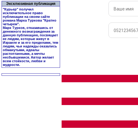
Эксклюзивная публикация
"Курьер" получил
исключительное право
публикации на своем сайте
романа Марка Туркова "
Кратно
четырем
".
Марк Турков, отказавшись от
денежного вознаграждения за
данную публикацию, посвящает
ее людям, которые живут в
Израиле и за его пределами, тем
людям, чьи надежды оказались
обманутыми, идеалы
растоптанными, а мечты
несбывшимися. Автор желает
всем стойкости, любви и
мудрости.