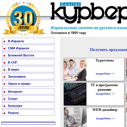
В Израиле
СМИ Израиля
Получить предложен
Ближний Восток
Турагенты
В СНГ
В мире
подробнее >>
Экономика
Закон и право
IT и программи-
рование
Интернет
подробнее >>
Спорт
Культура
WEB-дизайнер
Разное
подробнее >>