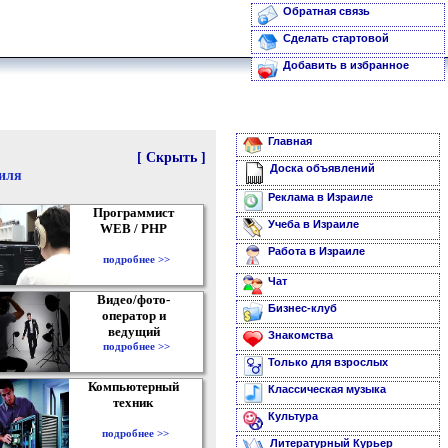
Обратная связь
Сделать стартовой
Добавить в избранное
Главная
[ Скрыть ]
Доска объявлений
аиля
Реклама в Израиле
Программист
Учеба в Израиле
WEB / PHP
Работа в Израиле
подробнее >>
Чат
Видео/фото-
Бизнес-клуб
оператор и
ведущий
Знакомства
подробнее >>
Только для взрослых
Компьютерный
Классическая музыка
техник
Культура
подробнее >>
Литературный Курьер