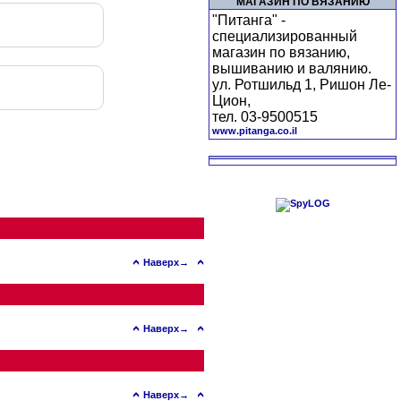
МАГАЗИН ПО ВЯЗАНИЮ
"Питанга" -
специализированный
магазин по вязанию,
вышиванию и валянию.
ул. Ротшильд 1, Ришон Ле-
Цион,
тел. 03-9500515
www.pitanga.co.il
Наверх→
Наверх→
Наверх→