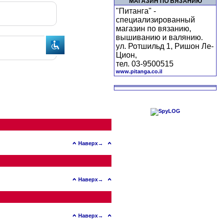
МАГАЗИН ПО ВЯЗАНИЮ
"Питанга" -
специализированный
магазин по вязанию,
вышиванию и валянию.
ул. Ротшильд 1, Ришон Ле-
Цион,
тел. 03-9500515
www.pitanga.co.il
Наверх→
Наверх→
Наверх→