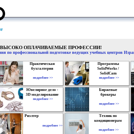
ВЫСОКО ОПЛАЧИВАЕМЫЕ ПРОФЕССИИ!
ия по профессиональной подготовке ведущих учебных центров Изр
Практическая
Программы
бухгалтерия
SolidWorks /
SolidCam
подробнее >>
подробнее >>
Ювелирное дело -
Биржевые
3D моделирование
брокеры
подробнее >>
подробнее >>
Риэлтер
Техник по
кондиционерам
подробнее >>
подробнее >>