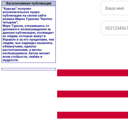
Эксклюзивная публикация
"Курьер" получил
исключительное право
публикации на своем сайте
романа Марка Туркова "
Кратно
четырем
".
Марк Турков, отказавшись от
денежного вознаграждения за
данную публикацию, посвящает
ее людям, которые живут в
Израиле и за его пределами, тем
людям, чьи надежды оказались
обманутыми, идеалы
растоптанными, а мечты
несбывшимися. Автор желает
всем стойкости, любви и
мудрости.