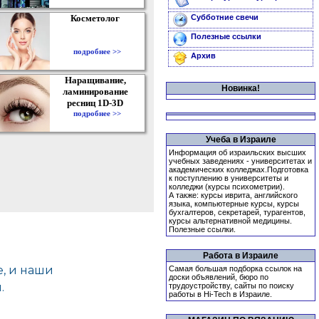
Косметолог
Субботние свечи
Полезные ссылки
подробнее >>
Архив
Наращивание,
Новинка!
ламинирование
ресниц 1D-3D
подробнее >>
Учеба в Израиле
Информация об израильских высших
учебных заведениях - университетах и
академических колледжах.Подготовка
к поступлению в университеты и
колледжи (курсы психометрии).
А также: курсы иврита, английского
языка, компьютерные курсы, курсы
бухгалтеров, секретарей, турагентов,
курсы альтернативной медицины.
Полезные ссылки.
Работа в Израиле
Самая большая подборка ссылок на
доски объявлений, бюро по
трудоустройству, сайты по поиску
работы в Hi-Tech в Израиле.