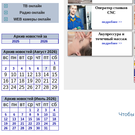
ТВ онлайн
Оператор станков
CNC
Радио онлайн
WEB камеры онлайн
подробнее >>
Акупрессура и
Архив новостей за
точечный массаж
2025
2026
подробнее >>
Архив новостей (Август 2026)
вс
пн
вт
ср
чт
пт
сб
1
8
2
3
4
5
6
7
9
10
11
12
13
14
15
16
17
18
19
20
21
22
23
24
25
26
27
28
29
Архив новостей (Июль 2026)
вс
пн
вт
ср
чт
пт
сб
1
2
3
4
5
6
7
8
9
10
11
12
13
14
15
16
17
18
19
20
21
22
23
24
25
26
27
28
29
30
31