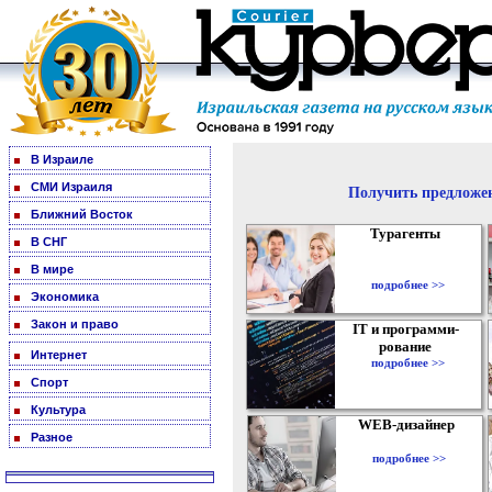
В Израиле
СМИ Израиля
Получить предложен
Ближний Восток
Турагенты
В СНГ
В мире
подробнее >>
Экономика
Закон и право
IT и программи-
рование
Интернет
подробнее >>
Спорт
Культура
WEB-дизайнер
Разное
подробнее >>