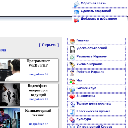
Обратная связь
Сделать стартовой
Добавить в избранное
Главная
[ Скрыть ]
Доска объявлений
аиля
Реклама в Израиле
Программист
Учеба в Израиле
WEB / PHP
Работа в Израиле
подробнее >>
Чат
Видео/фото-
Бизнес-клуб
оператор и
ведущий
Знакомства
подробнее >>
Только для взрослых
Компьютерный
Классическая музыка
техник
Культура
подробнее >>
Литературный Курьер