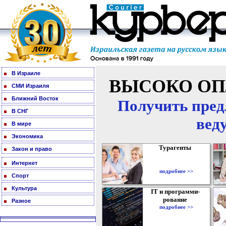
В Израиле
ВЫСОКО ОП
СМИ Израиля
Ближний Восток
Получить пред
В СНГ
вед
В мире
Экономика
Турагенты
Закон и право
Интернет
подробнее >>
Спорт
Культура
IT и программи-
рование
Разное
подробнее >>