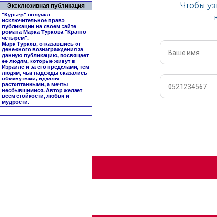
Эксклюзивная публикация
"Курьер" получил
исключительное право
публикации на своем сайте
романа Марка Туркова "
Кратно
четырем
".
Марк Турков, отказавшись от
денежного вознаграждения за
данную публикацию, посвящает
ее людям, которые живут в
Израиле и за его пределами, тем
людям, чьи надежды оказались
обманутыми, идеалы
растоптанными, а мечты
несбывшимися. Автор желает
всем стойкости, любви и
мудрости.