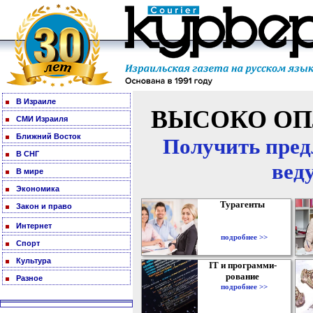
В Израиле
ВЫСОКО ОП
СМИ Израиля
Ближний Восток
Получить пред
В СНГ
вед
В мире
Экономика
Турагенты
Закон и право
Интернет
подробнее >>
Спорт
Культура
IT и программи-
рование
Разное
подробнее >>