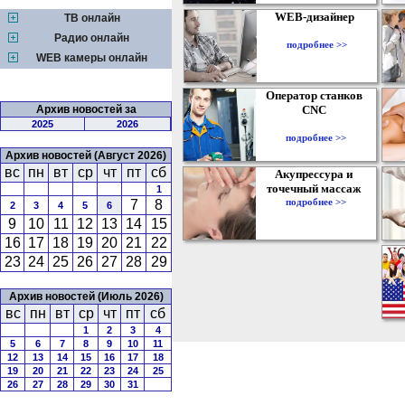
WEB-дизайнер
ТВ онлайн
Радио онлайн
подробнее >>
WEB камеры онлайн
Оператор станков
Архив новостей за
CNC
2025
2026
подробнее >>
Архив новостей (Август 2026)
вс
пн
вт
ср
чт
пт
сб
Акупрессура и
точечный массаж
1
подробнее >>
7
8
2
3
4
5
6
9
10
11
12
13
14
15
16
17
18
19
20
21
22
23
24
25
26
27
28
29
Архив новостей (Июль 2026)
вс
пн
вт
ср
чт
пт
сб
1
2
3
4
5
6
7
8
9
10
11
12
13
14
15
16
17
18
19
20
21
22
23
24
25
26
27
28
29
30
31