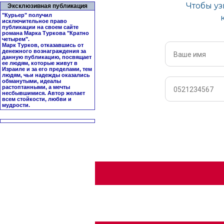
Эксклюзивная публикация
"Курьер" получил
исключительное право
публикации на своем сайте
романа Марка Туркова "
Кратно
четырем
".
Марк Турков, отказавшись от
денежного вознаграждения за
данную публикацию, посвящает
ее людям, которые живут в
Израиле и за его пределами, тем
людям, чьи надежды оказались
обманутыми, идеалы
растоптанными, а мечты
несбывшимися. Автор желает
всем стойкости, любви и
мудрости.