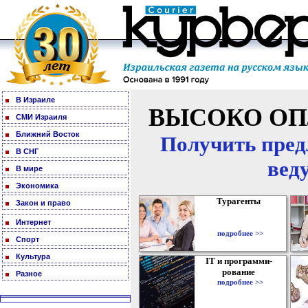
В Израиле
ВЫСОКО ОП
СМИ Израиля
Ближний Восток
Получить пред
В СНГ
вед
В мире
Экономика
Турагенты
Закон и право
Интернет
подробнее >>
Спорт
Культура
IT и программи-
рование
Разное
подробнее >>