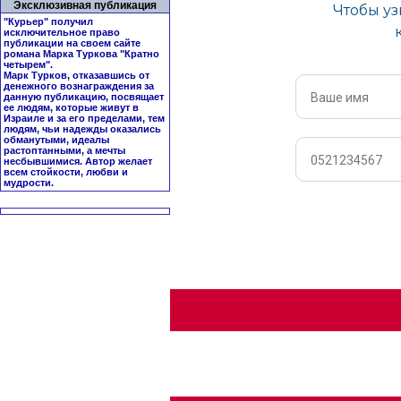
Эксклюзивная публикация
"Курьер" получил
исключительное право
публикации на своем сайте
романа Марка Туркова "
Кратно
четырем
".
Марк Турков, отказавшись от
денежного вознаграждения за
данную публикацию, посвящает
ее людям, которые живут в
Израиле и за его пределами, тем
людям, чьи надежды оказались
обманутыми, идеалы
растоптанными, а мечты
несбывшимися. Автор желает
всем стойкости, любви и
мудрости.