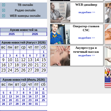
WEB-дизайнер
ТВ онлайн
Радио онлайн
подробнее >>
WEB камеры онлайн
Оператор станков
Архив новостей за
CNC
2025
2026
подробнее >>
Архив новостей (Август 2026)
вс
пн
вт
ср
чт
пт
сб
Акупрессура и
точечный массаж
1
подробнее >>
2
3
4
5
6
7
8
9
10
11
12
13
14
15
16
17
18
19
20
21
22
23
24
25
26
27
28
29
Архив новостей (Июль 2026)
вс
пн
вт
ср
чт
пт
сб
1
2
3
4
5
6
7
8
9
10
11
12
13
14
15
16
17
18
19
20
21
22
23
24
25
26
27
28
29
30
31