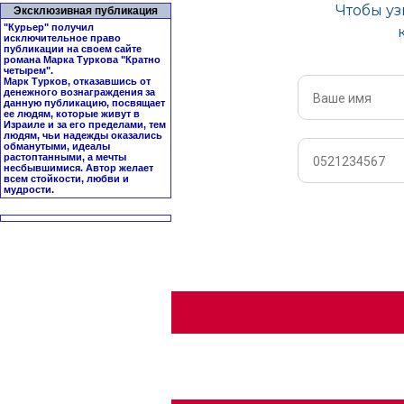
Эксклюзивная публикация
"Курьер" получил
исключительное право
публикации на своем сайте
романа Марка Туркова "
Кратно
четырем
".
Марк Турков, отказавшись от
денежного вознаграждения за
данную публикацию, посвящает
ее людям, которые живут в
Израиле и за его пределами, тем
людям, чьи надежды оказались
обманутыми, идеалы
растоптанными, а мечты
несбывшимися. Автор желает
всем стойкости, любви и
мудрости.