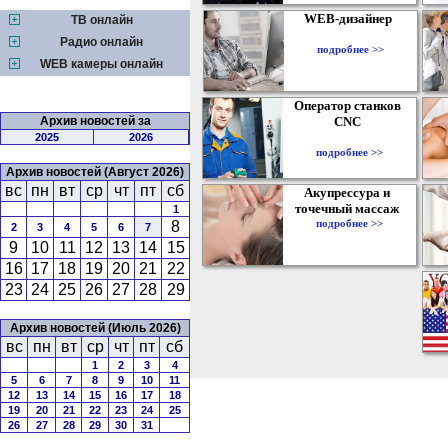
WEB-дизайнер
ТВ онлайн
Радио онлайн
подробнее >>
WEB камеры онлайн
Оператор станков
Архив новостей за
CNC
2025
2026
подробнее >>
Архив новостей (Август 2026)
вс
пн
вт
ср
чт
пт
сб
Акупрессура и
точечный массаж
1
подробнее >>
8
2
3
4
5
6
7
9
10
11
12
13
14
15
16
17
18
19
20
21
22
23
24
25
26
27
28
29
Архив новостей (Июль 2026)
вс
пн
вт
ср
чт
пт
сб
1
2
3
4
5
6
7
8
9
10
11
12
13
14
15
16
17
18
19
20
21
22
23
24
25
26
27
28
29
30
31