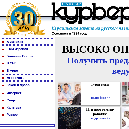
В Израиле
ВЫСОКО ОП
СМИ Израиля
Ближний Восток
Получить пред
В СНГ
вед
В мире
Экономика
Турагенты
Закон и право
Интернет
подробнее >>
Спорт
Культура
IT и программи-
рование
Разное
подробнее >>