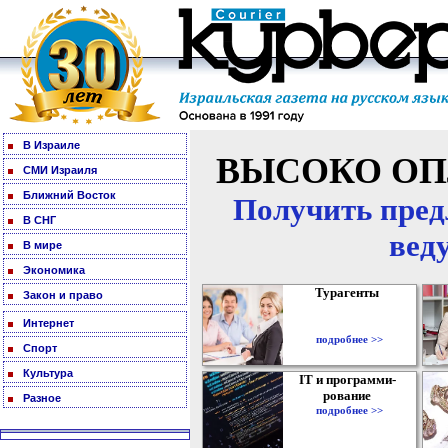
В Израиле
ВЫСОКО ОП
СМИ Израиля
Ближний Восток
Получить пред
В СНГ
вед
В мире
Экономика
Турагенты
Закон и право
Интернет
подробнее >>
Спорт
Культура
IT и программи-
рование
Разное
подробнее >>