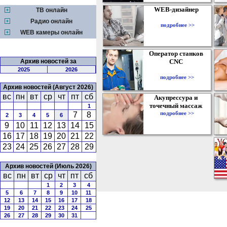
WEB-дизайнер
ТВ онлайн
Радио онлайн
подробнее >>
WEB камеры онлайн
Оператор станков
Архив новостей за
CNC
2025
2026
подробнее >>
Архив новостей (Август 2026)
вс
пн
вт
ср
чт
пт
сб
Акупрессура и
точечный массаж
1
подробнее >>
7
8
2
3
4
5
6
9
10
11
12
13
14
15
16
17
18
19
20
21
22
23
24
25
26
27
28
29
Архив новостей (Июль 2026)
вс
пн
вт
ср
чт
пт
сб
1
2
3
4
5
6
7
8
9
10
11
12
13
14
15
16
17
18
19
20
21
22
23
24
25
26
27
28
29
30
31