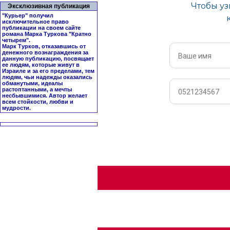
Эксклюзивная публикация
"Курьер" получил
исключительное право
публикации на своем сайте
романа Марка Туркова "
Кратно
четырем
".
Марк Турков, отказавшись от
денежного вознаграждения за
данную публикацию, посвящает
ее людям, которые живут в
Израиле и за его пределами, тем
людям, чьи надежды оказались
обманутыми, идеалы
растоптанными, а мечты
несбывшимися. Автор желает
всем стойкости, любви и
мудрости.