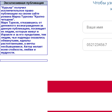
Эксклюзивная публикация
"Курьер" получил
исключительное право
публикации на своем сайте
романа Марка Туркова "
Кратно
четырем
".
Марк Турков, отказавшись от
денежного вознаграждения за
данную публикацию, посвящает
ее людям, которые живут в
Израиле и за его пределами, тем
людям, чьи надежды оказались
обманутыми, идеалы
растоптанными, а мечты
несбывшимися. Автор желает
всем стойкости, любви и
мудрости.