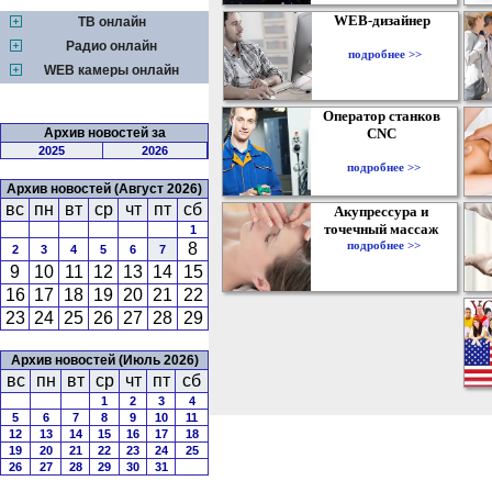
WEB-дизайнер
ТВ онлайн
Радио онлайн
подробнее >>
WEB камеры онлайн
Оператор станков
Архив новостей за
CNC
2025
2026
подробнее >>
Архив новостей (Август 2026)
вс
пн
вт
ср
чт
пт
сб
Акупрессура и
точечный массаж
1
подробнее >>
8
2
3
4
5
6
7
9
10
11
12
13
14
15
16
17
18
19
20
21
22
23
24
25
26
27
28
29
Архив новостей (Июль 2026)
вс
пн
вт
ср
чт
пт
сб
1
2
3
4
5
6
7
8
9
10
11
12
13
14
15
16
17
18
19
20
21
22
23
24
25
26
27
28
29
30
31