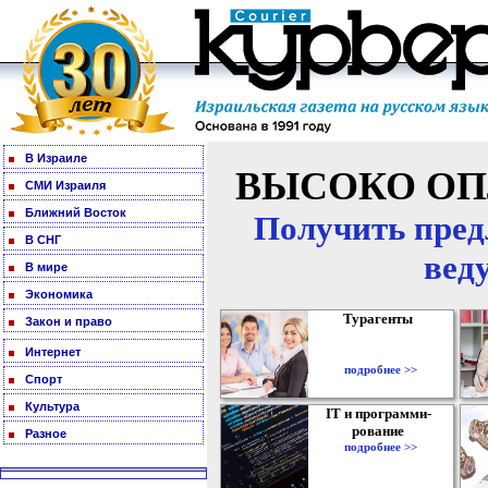
В Израиле
ВЫСОКО ОП
СМИ Израиля
Ближний Восток
Получить пред
В СНГ
вед
В мире
Экономика
Турагенты
Закон и право
Интернет
подробнее >>
Спорт
Культура
IT и программи-
рование
Разное
подробнее >>