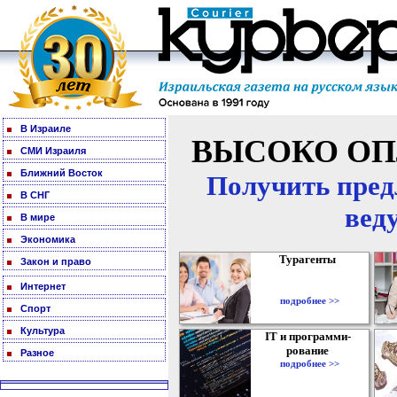
В Израиле
ВЫСОКО ОП
СМИ Израиля
Ближний Восток
Получить пред
В СНГ
вед
В мире
Экономика
Турагенты
Закон и право
Интернет
подробнее >>
Спорт
Культура
IT и программи-
рование
Разное
подробнее >>