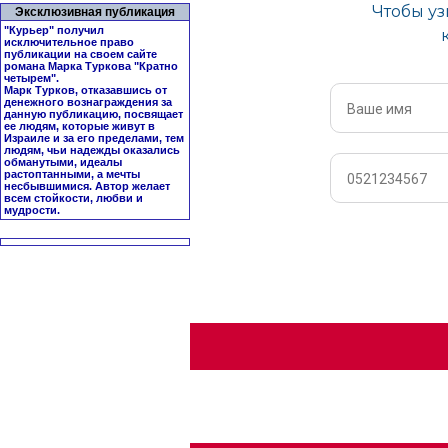
Эксклюзивная публикация
"Курьер" получил
исключительное право
публикации на своем сайте
романа Марка Туркова "
Кратно
четырем
".
Марк Турков, отказавшись от
денежного вознаграждения за
данную публикацию, посвящает
ее людям, которые живут в
Израиле и за его пределами, тем
людям, чьи надежды оказались
обманутыми, идеалы
растоптанными, а мечты
несбывшимися. Автор желает
всем стойкости, любви и
мудрости.