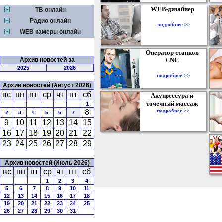
WEB-дизайнер
ТВ онлайн
Радио онлайн
подробнее >>
WEB камеры онлайн
Оператор станков
Архив новостей за
CNC
2025
2026
подробнее >>
Архив новостей (Август 2026)
вс
пн
вт
ср
чт
пт
сб
Акупрессура и
точечный массаж
1
подробнее >>
8
2
3
4
5
6
7
9
10
11
12
13
14
15
16
17
18
19
20
21
22
23
24
25
26
27
28
29
Архив новостей (Июль 2026)
вс
пн
вт
ср
чт
пт
сб
1
2
3
4
5
6
7
8
9
10
11
12
13
14
15
16
17
18
19
20
21
22
23
24
25
26
27
28
29
30
31