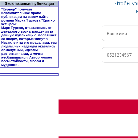
Эксклюзивная публикация
"Курьер" получил
исключительное право
публикации на своем сайте
романа Марка Туркова "
Кратно
четырем
".
Марк Турков, отказавшись от
денежного вознаграждения за
данную публикацию, посвящает
ее людям, которые живут в
Израиле и за его пределами, тем
людям, чьи надежды оказались
обманутыми, идеалы
растоптанными, а мечты
несбывшимися. Автор желает
всем стойкости, любви и
мудрости.