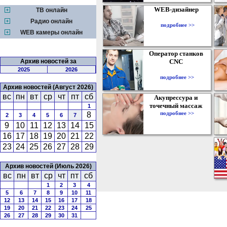
WEB-дизайнер
ТВ онлайн
Радио онлайн
подробнее >>
WEB камеры онлайн
Оператор станков
Архив новостей за
CNC
2025
2026
подробнее >>
Архив новостей (Август 2026)
вс
пн
вт
ср
чт
пт
сб
Акупрессура и
точечный массаж
1
подробнее >>
8
2
3
4
5
6
7
9
10
11
12
13
14
15
16
17
18
19
20
21
22
23
24
25
26
27
28
29
Архив новостей (Июль 2026)
вс
пн
вт
ср
чт
пт
сб
1
2
3
4
5
6
7
8
9
10
11
12
13
14
15
16
17
18
19
20
21
22
23
24
25
26
27
28
29
30
31