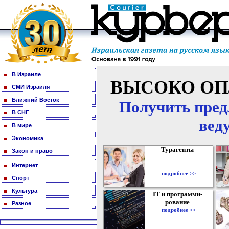
В Израиле
ВЫСОКО ОП
СМИ Израиля
Ближний Восток
Получить пред
В СНГ
вед
В мире
Экономика
Турагенты
Закон и право
Интернет
подробнее >>
Спорт
Культура
IT и программи-
рование
Разное
подробнее >>