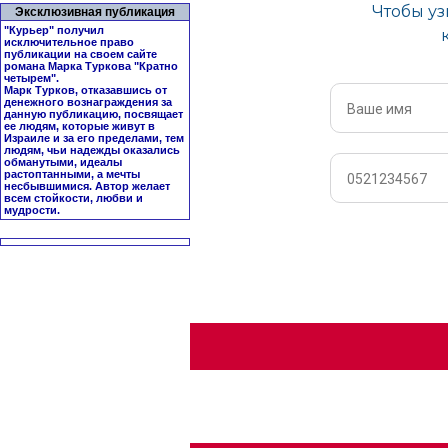
Эксклюзивная публикация
"Курьер" получил
исключительное право
публикации на своем сайте
романа Марка Туркова "
Кратно
четырем
".
Марк Турков, отказавшись от
денежного вознаграждения за
данную публикацию, посвящает
ее людям, которые живут в
Израиле и за его пределами, тем
людям, чьи надежды оказались
обманутыми, идеалы
растоптанными, а мечты
несбывшимися. Автор желает
всем стойкости, любви и
мудрости.