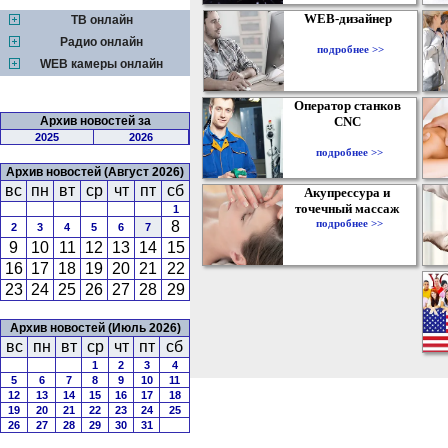
WEB-дизайнер
ТВ онлайн
Радио онлайн
подробнее >>
WEB камеры онлайн
Оператор станков
Архив новостей за
CNC
2025
2026
подробнее >>
Архив новостей (Август 2026)
вс
пн
вт
ср
чт
пт
сб
Акупрессура и
точечный массаж
1
подробнее >>
8
2
3
4
5
6
7
9
10
11
12
13
14
15
16
17
18
19
20
21
22
23
24
25
26
27
28
29
Архив новостей (Июль 2026)
вс
пн
вт
ср
чт
пт
сб
1
2
3
4
5
6
7
8
9
10
11
12
13
14
15
16
17
18
19
20
21
22
23
24
25
26
27
28
29
30
31