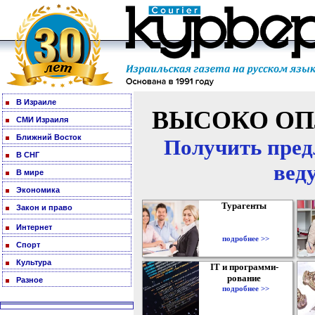
В Израиле
ВЫСОКО ОП
СМИ Израиля
Ближний Восток
Получить пред
В СНГ
вед
В мире
Экономика
Турагенты
Закон и право
Интернет
подробнее >>
Спорт
Культура
IT и программи-
рование
Разное
подробнее >>