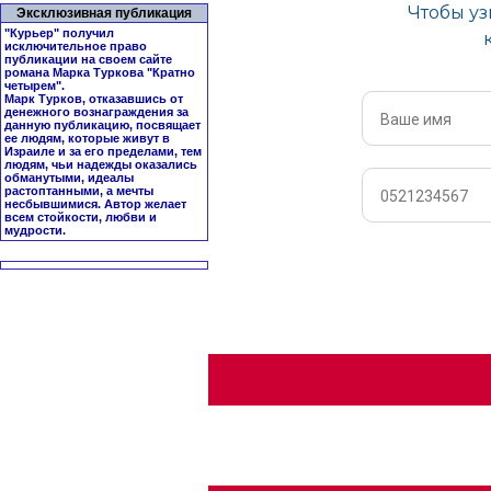
Эксклюзивная публикация
"Курьер" получил
исключительное право
публикации на своем сайте
романа Марка Туркова "
Кратно
четырем
".
Марк Турков, отказавшись от
денежного вознаграждения за
данную публикацию, посвящает
ее людям, которые живут в
Израиле и за его пределами, тем
людям, чьи надежды оказались
обманутыми, идеалы
растоптанными, а мечты
несбывшимися. Автор желает
всем стойкости, любви и
мудрости.