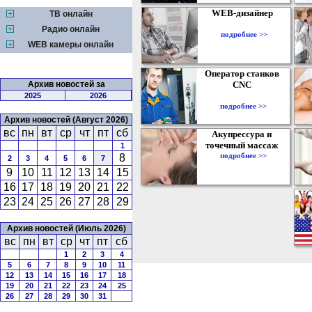
WEB-дизайнер
ТВ онлайн
Радио онлайн
подробнее >>
WEB камеры онлайн
Оператор станков
Архив новостей за
CNC
2025
2026
подробнее >>
Архив новостей (Август 2026)
вс
пн
вт
ср
чт
пт
сб
Акупрессура и
точечный массаж
1
подробнее >>
8
2
3
4
5
6
7
9
10
11
12
13
14
15
16
17
18
19
20
21
22
23
24
25
26
27
28
29
Архив новостей (Июль 2026)
вс
пн
вт
ср
чт
пт
сб
1
2
3
4
5
6
7
8
9
10
11
12
13
14
15
16
17
18
19
20
21
22
23
24
25
26
27
28
29
30
31