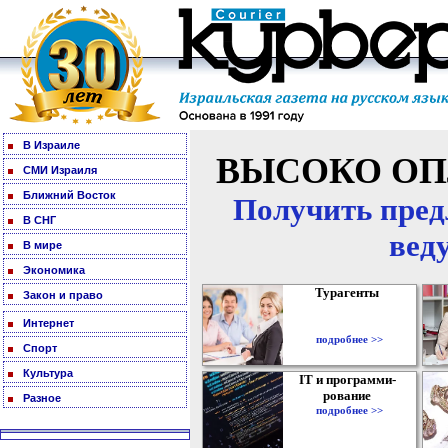
В Израиле
ВЫСОКО ОП
СМИ Израиля
Ближний Восток
Получить пред
В СНГ
вед
В мире
Экономика
Турагенты
Закон и право
Интернет
подробнее >>
Спорт
Культура
IT и программи-
рование
Разное
подробнее >>