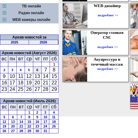
WEB-дизайнер
ТВ онлайн
Радио онлайн
подробнее >>
WEB камеры онлайн
Оператор станков
Архив новостей за
CNC
2025
2026
подробнее >>
Архив новостей (Август 2026)
вс
пн
вт
ср
чт
пт
сб
Акупрессура и
точечный массаж
1
подробнее >>
7
8
2
3
4
5
6
9
10
11
12
13
14
15
16
17
18
19
20
21
22
23
24
25
26
27
28
29
Архив новостей (Июль 2026)
вс
пн
вт
ср
чт
пт
сб
1
2
3
4
5
6
7
8
9
10
11
12
13
14
15
16
17
18
19
20
21
22
23
24
25
26
27
28
29
30
31