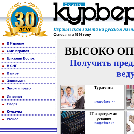
В Израиле
ВЫСОКО ОП
СМИ Израиля
Ближний Восток
Получить пред
В СНГ
вед
В мире
Экономика
Турагенты
Закон и право
Интернет
подробнее >>
Спорт
Культура
IT и программи-
рование
Разное
подробнее >>