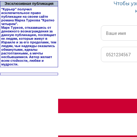
Эксклюзивная публикация
"Курьер" получил
исключительное право
публикации на своем сайте
романа Марка Туркова "
Кратно
четырем
".
Марк Турков, отказавшись от
денежного вознаграждения за
данную публикацию, посвящает
ее людям, которые живут в
Израиле и за его пределами, тем
людям, чьи надежды оказались
обманутыми, идеалы
растоптанными, а мечты
несбывшимися. Автор желает
всем стойкости, любви и
мудрости.