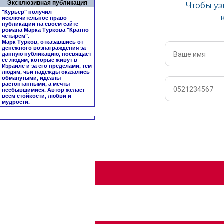
Эксклюзивная публикация
"Курьер" получил
исключительное право
публикации на своем сайте
романа Марка Туркова "
Кратно
четырем
".
Марк Турков, отказавшись от
денежного вознаграждения за
данную публикацию, посвящает
ее людям, которые живут в
Израиле и за его пределами, тем
людям, чьи надежды оказались
обманутыми, идеалы
растоптанными, а мечты
несбывшимися. Автор желает
всем стойкости, любви и
мудрости.