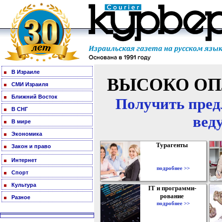
В Израиле
ВЫСОКО ОП
СМИ Израиля
Ближний Восток
Получить пред
В СНГ
вед
В мире
Экономика
Турагенты
Закон и право
Интернет
подробнее >>
Спорт
Культура
IT и программи-
рование
Разное
подробнее >>