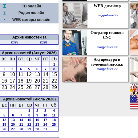
WEB-дизайнер
ТВ онлайн
Радио онлайн
подробнее >>
WEB камеры онлайн
Оператор станков
Архив новостей за
CNC
2025
2026
подробнее >>
Архив новостей (Август 2026)
вс
пн
вт
ср
чт
пт
сб
Акупрессура и
точечный массаж
1
подробнее >>
2
3
4
5
6
7
8
9
10
11
12
13
14
15
16
17
18
19
20
21
22
23
24
25
26
27
28
29
Архив новостей (Июль 2026)
вс
пн
вт
ср
чт
пт
сб
1
2
3
4
5
6
7
8
9
10
11
12
13
14
15
16
17
18
19
20
21
22
23
24
25
26
27
28
29
30
31