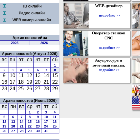
WEB-дизайнер
ТВ онлайн
Радио онлайн
подробнее >>
WEB камеры онлайн
Оператор станков
Архив новостей за
CNC
2025
2026
подробнее >>
Архив новостей (Август 2026)
вс
пн
вт
ср
чт
пт
сб
Акупрессура и
точечный массаж
1
подробнее >>
2
3
4
5
6
7
8
9
10
11
12
13
14
15
16
17
18
19
20
21
22
23
24
25
26
27
28
29
Архив новостей (Июль 2026)
вс
пн
вт
ср
чт
пт
сб
1
2
3
4
5
6
7
8
9
10
11
12
13
14
15
16
17
18
19
20
21
22
23
24
25
26
27
28
29
30
31