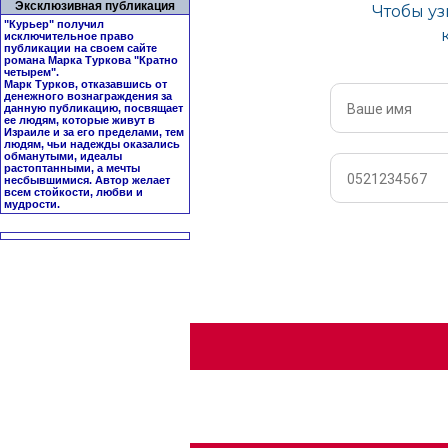
Эксклюзивная публикация
"Курьер" получил
исключительное право
публикации на своем сайте
романа Марка Туркова "
Кратно
четырем
".
Марк Турков, отказавшись от
денежного вознаграждения за
данную публикацию, посвящает
ее людям, которые живут в
Израиле и за его пределами, тем
людям, чьи надежды оказались
обманутыми, идеалы
растоптанными, а мечты
несбывшимися. Автор желает
всем стойкости, любви и
мудрости.