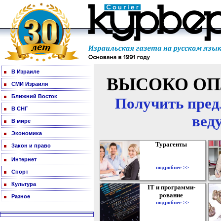
В Израиле
ВЫСОКО ОП
СМИ Израиля
Ближний Восток
Получить пред
В СНГ
вед
В мире
Экономика
Турагенты
Закон и право
Интернет
подробнее >>
Спорт
Культура
IT и программи-
рование
Разное
подробнее >>