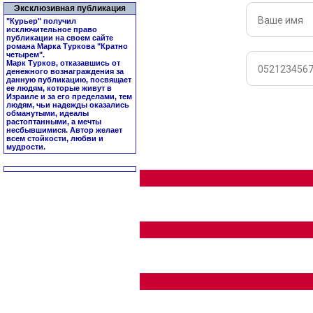
Эксклюзивная публикация
"Курьер" получил
исключительное право
публикации на своем сайте
романа Марка Туркова "
Кратно
четырем
".
Марк Турков, отказавшись от
денежного вознаграждения за
данную публикацию, посвящает
ее людям, которые живут в
Израиле и за его пределами, тем
людям, чьи надежды оказались
обманутыми, идеалы
растоптанными, а мечты
несбывшимися. Автор желает
всем стойкости, любви и
мудрости.