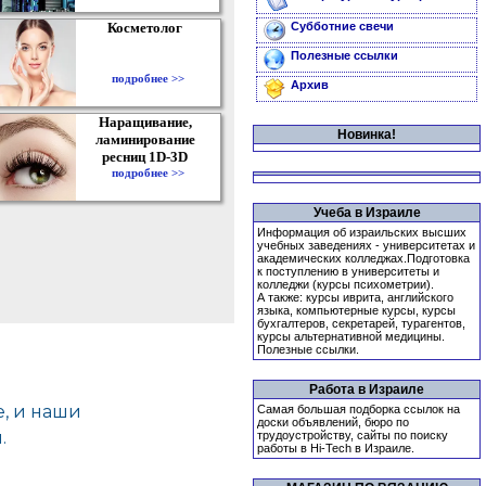
Косметолог
Субботние свечи
Полезные ссылки
подробнее >>
Архив
Наращивание,
Новинка!
ламинирование
ресниц 1D-3D
подробнее >>
Учеба в Израиле
Информация об израильских высших
учебных заведениях - университетах и
академических колледжах.Подготовка
к поступлению в университеты и
колледжи (курсы психометрии).
А также: курсы иврита, английского
языка, компьютерные курсы, курсы
бухгалтеров, секретарей, турагентов,
курсы альтернативной медицины.
Полезные ссылки.
Работа в Израиле
Самая большая подборка ссылок на
доски объявлений, бюро по
трудоустройству, сайты по поиску
работы в Hi-Tech в Израиле.