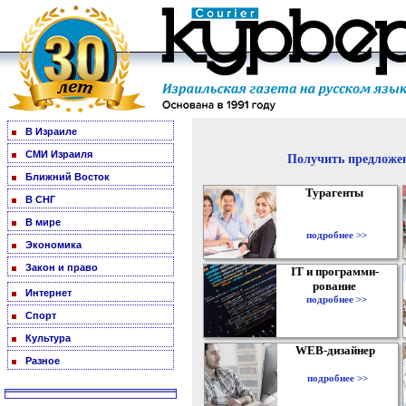
В Израиле
СМИ Израиля
Получить предложен
Ближний Восток
Турагенты
В СНГ
В мире
подробнее >>
Экономика
Закон и право
IT и программи-
рование
Интернет
подробнее >>
Спорт
Культура
WEB-дизайнер
Разное
подробнее >>