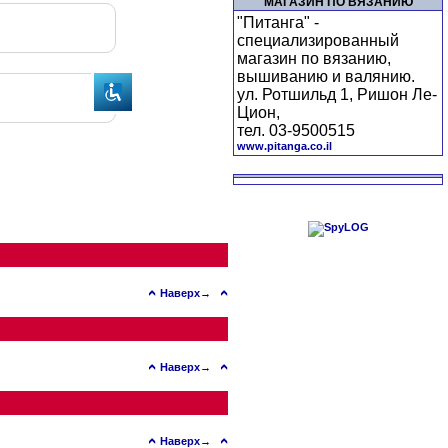
МАГАЗИН ПО ВЯЗАНИЮ
"Питанга" -
специализированный
магазин по вязанию,
вышиванию и валянию.
ул. Ротшильд 1, Ришон Ле-
Цион,
тел. 03-9500515
www.pitanga.co.il
Наверх→
Наверх→
Наверх→