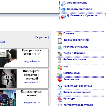
Обратная связь
Сделать стартовой
Добавить в избранное
Главная
[ Скрыть ]
Доска объявлений
аиля
Реклама в Израиле
Программист
Учеба в Израиле
WEB / PHP
Работа в Израиле
подробнее >>
Чат
Видео/фото-
Бизнес-клуб
оператор и
ведущий
Знакомства
подробнее >>
Только для взрослых
Компьютерный
Классическая музыка
техник
Культура
подробнее >>
Литературный Курьер