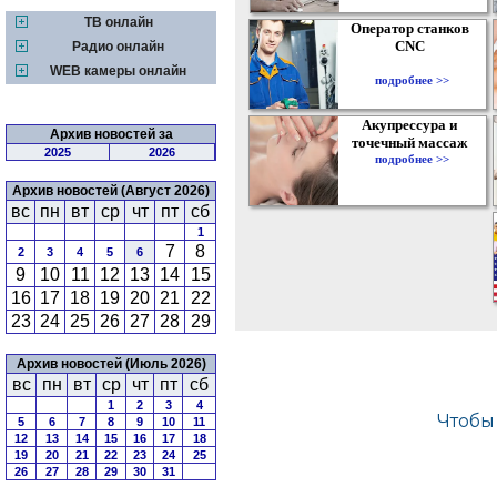
ТВ онлайн
Оператор станков
CNC
Радио онлайн
WEB камеры онлайн
подробнее >>
Акупрессура и
Архив новостей за
точечный массаж
2025
2026
подробнее >>
Архив новостей (Август 2026)
вс
пн
вт
ср
чт
пт
сб
1
7
8
2
3
4
5
6
9
10
11
12
13
14
15
16
17
18
19
20
21
22
23
24
25
26
27
28
29
Архив новостей (Июль 2026)
вс
пн
вт
ср
чт
пт
сб
1
2
3
4
5
6
7
8
9
10
11
12
13
14
15
16
17
18
19
20
21
22
23
24
25
26
27
28
29
30
31