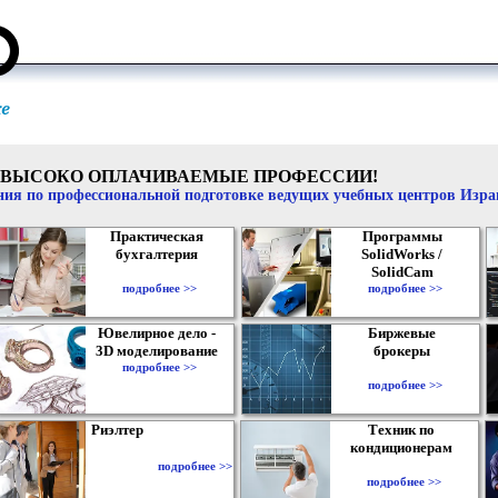
ВЫСОКО ОПЛАЧИВАЕМЫЕ ПРОФЕССИИ!
ия по профессиональной подготовке ведущих учебных центров Изр
Практическая
Программы
бухгалтерия
SolidWorks /
SolidCam
подробнее >>
подробнее >>
Ювелирное дело -
Биржевые
3D моделирование
брокеры
подробнее >>
подробнее >>
Риэлтер
Техник по
кондиционерам
подробнее >>
подробнее >>