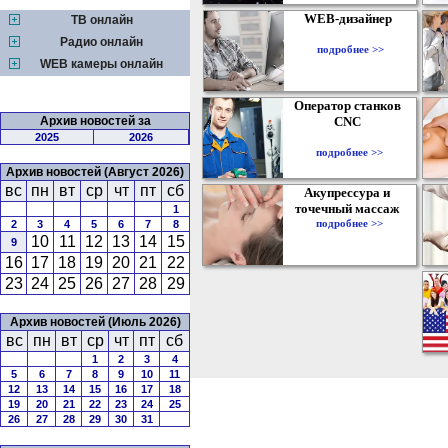
WEB-дизайнер
ТВ онлайн
Радио онлайн
подробнее >>
WEB камеры онлайн
Оператор станков
Архив новостей за
CNC
2025
2026
подробнее >>
Архив новостей (Август 2026)
вс
пн
вт
ср
чт
пт
сб
Акупрессура и
точечный массаж
1
подробнее >>
2
3
4
5
6
7
8
10
11
12
13
14
15
9
16
17
18
19
20
21
22
23
24
25
26
27
28
29
Архив новостей (Июль 2026)
вс
пн
вт
ср
чт
пт
сб
1
2
3
4
5
6
7
8
9
10
11
12
13
14
15
16
17
18
19
20
21
22
23
24
25
26
27
28
29
30
31