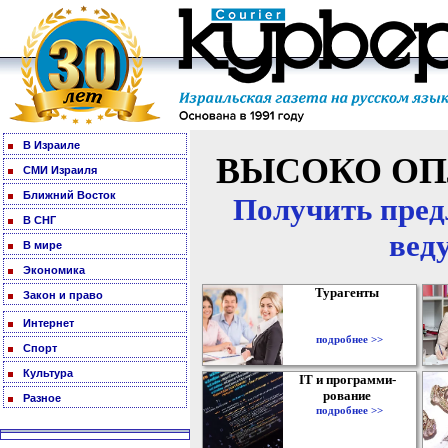
В Израиле
ВЫСОКО ОП
СМИ Израиля
Ближний Восток
Получить пред
В СНГ
вед
В мире
Экономика
Турагенты
Закон и право
Интернет
подробнее >>
Спорт
Культура
IT и программи-
рование
Разное
подробнее >>