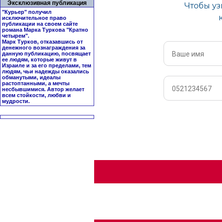
Эксклюзивная публикация
"Курьер" получил
исключительное право
публикации на своем сайте
романа Марка Туркова "
Кратно
четырем
".
Марк Турков, отказавшись от
денежного вознаграждения за
данную публикацию, посвящает
ее людям, которые живут в
Израиле и за его пределами, тем
людям, чьи надежды оказались
обманутыми, идеалы
растоптанными, а мечты
несбывшимися. Автор желает
всем стойкости, любви и
мудрости.