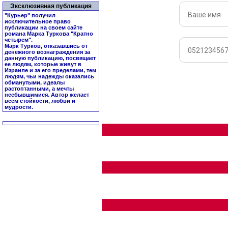
Эксклюзивная публикация
"Курьер" получил
исключительное право
публикации на своем сайте
романа Марка Туркова "
Кратно
четырем
".
Марк Турков, отказавшись от
денежного вознаграждения за
данную публикацию, посвящает
ее людям, которые живут в
Израиле и за его пределами, тем
людям, чьи надежды оказались
обманутыми, идеалы
растоптанными, а мечты
несбывшимися. Автор желает
всем стойкости, любви и
мудрости.