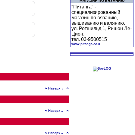
МАГАЗИН ПО ВЯЗАНИЮ
"Питанга" -
специализированный
магазин по вязанию,
вышиванию и валянию.
ул. Ротшильд 1, Ришон Ле-
Цион,
тел. 03-9500515
www.pitanga.co.il
Наверх→
Наверх→
Наверх→