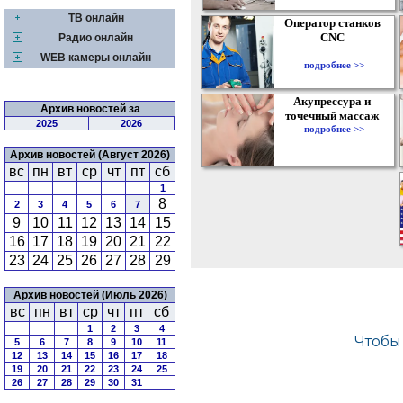
ТВ онлайн
Оператор станков
CNC
Радио онлайн
WEB камеры онлайн
подробнее >>
Акупрессура и
Архив новостей за
точечный массаж
2025
2026
подробнее >>
Архив новостей (Август 2026)
вс
пн
вт
ср
чт
пт
сб
1
8
2
3
4
5
6
7
9
10
11
12
13
14
15
16
17
18
19
20
21
22
23
24
25
26
27
28
29
Архив новостей (Июль 2026)
вс
пн
вт
ср
чт
пт
сб
1
2
3
4
5
6
7
8
9
10
11
12
13
14
15
16
17
18
19
20
21
22
23
24
25
26
27
28
29
30
31