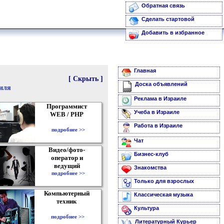
Обратная связь
Сделать стартовой
Добавить в избранное
Главная
[ Скрыть ]
Доска объявлений
аиля
Реклама в Израиле
Программист
Учеба в Израиле
WEB / PHP
Работа в Израиле
подробнее >>
Чат
Видео/фото-
Бизнес-клуб
оператор и
ведущий
Знакомства
подробнее >>
Только для взрослых
Компьютерный
Классическая музыка
техник
Культура
подробнее >>
Литературный Курьер