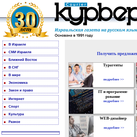
В Израиле
СМИ Израиля
Получить предложен
Ближний Восток
Турагенты
В СНГ
В мире
подробнее >>
Экономика
Закон и право
IT и программи-
рование
Интернет
подробнее >>
Спорт
Культура
WEB-дизайнер
Разное
подробнее >>