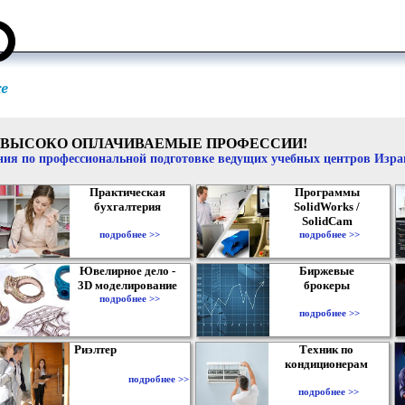
ВЫСОКО ОПЛАЧИВАЕМЫЕ ПРОФЕССИИ!
ия по профессиональной подготовке ведущих учебных центров Изр
Практическая
Программы
бухгалтерия
SolidWorks /
SolidCam
подробнее >>
подробнее >>
Ювелирное дело -
Биржевые
3D моделирование
брокеры
подробнее >>
подробнее >>
Риэлтер
Техник по
кондиционерам
подробнее >>
подробнее >>