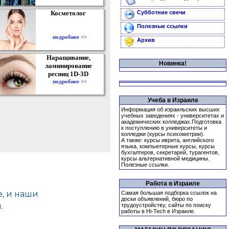
Косметолог
Субботние свечи
Полезные ссылки
подробнее >>
Архив
Наращивание,
Новинка!
ламинирование
ресниц 1D-3D
подробнее >>
Учеба в Израиле
Информация об израильских высших
учебных заведениях - университетах и
академических колледжах.Подготовка
к поступлению в университеты и
колледжи (курсы психометрии).
А также: курсы иврита, английского
языка, компьютерные курсы, курсы
бухгалтеров, секретарей, турагентов,
курсы альтернативной медицины.
Полезные ссылки.
Работа в Израиле
Самая большая подборка ссылок на
доски объявлений, бюро по
трудоустройству, сайты по поиску
работы в Hi-Tech в Израиле.