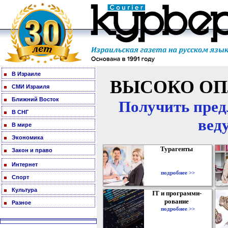
В Израиле
ВЫСОКО ОП
СМИ Израиля
Ближний Восток
Получить пред
В СНГ
вед
В мире
Экономика
Турагенты
Закон и право
Интернет
подробнее >>
Спорт
Культура
IT и программи-
рование
Разное
подробнее >>