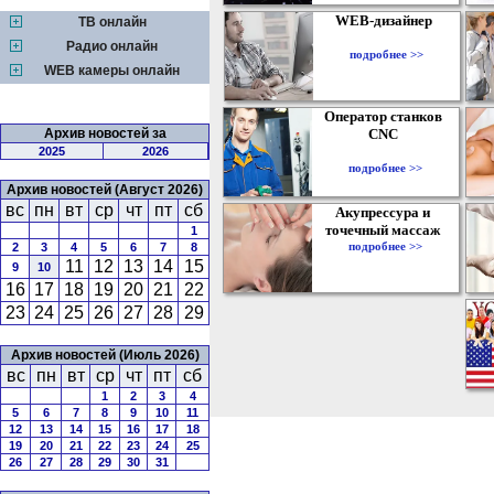
WEB-дизайнер
ТВ онлайн
Радио онлайн
подробнее >>
WEB камеры онлайн
Оператор станков
Архив новостей за
CNC
2025
2026
подробнее >>
Архив новостей (Август 2026)
вс
пн
вт
ср
чт
пт
сб
Акупрессура и
точечный массаж
1
подробнее >>
2
3
4
5
6
7
8
11
12
13
14
15
9
10
16
17
18
19
20
21
22
23
24
25
26
27
28
29
Архив новостей (Июль 2026)
вс
пн
вт
ср
чт
пт
сб
1
2
3
4
5
6
7
8
9
10
11
12
13
14
15
16
17
18
19
20
21
22
23
24
25
26
27
28
29
30
31