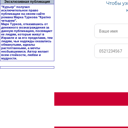
Эксклюзивная публикация
"Курьер" получил
исключительное право
публикации на своем сайте
романа Марка Туркова "
Кратно
четырем
".
Марк Турков, отказавшись от
денежного вознаграждения за
данную публикацию, посвящает
ее людям, которые живут в
Израиле и за его пределами, тем
людям, чьи надежды оказались
обманутыми, идеалы
растоптанными, а мечты
несбывшимися. Автор желает
всем стойкости, любви и
мудрости.