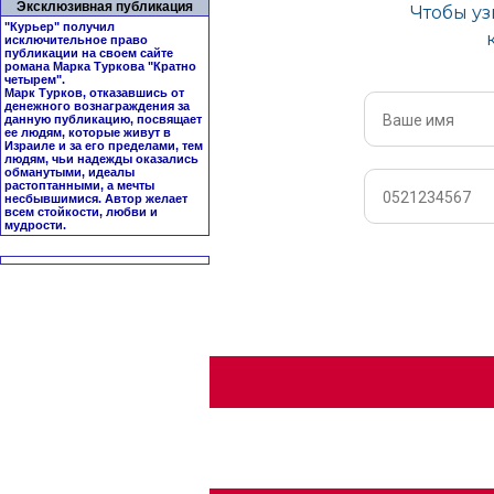
Эксклюзивная публикация
"Курьер" получил
исключительное право
публикации на своем сайте
романа Марка Туркова "
Кратно
четырем
".
Марк Турков, отказавшись от
денежного вознаграждения за
данную публикацию, посвящает
ее людям, которые живут в
Израиле и за его пределами, тем
людям, чьи надежды оказались
обманутыми, идеалы
растоптанными, а мечты
несбывшимися. Автор желает
всем стойкости, любви и
мудрости.