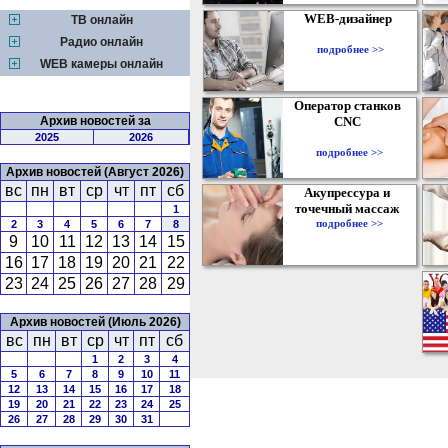
WEB-дизайнер
ТВ онлайн
Радио онлайн
подробнее >>
WEB камеры онлайн
Оператор станков
Архив новостей за
CNC
2025
2026
подробнее >>
Архив новостей (Август 2026)
вс
пн
вт
ср
чт
пт
сб
Акупрессура и
точечный массаж
1
подробнее >>
2
3
4
5
6
7
8
9
10
11
12
13
14
15
16
17
18
19
20
21
22
23
24
25
26
27
28
29
Архив новостей (Июль 2026)
вс
пн
вт
ср
чт
пт
сб
1
2
3
4
5
6
7
8
9
10
11
12
13
14
15
16
17
18
19
20
21
22
23
24
25
26
27
28
29
30
31