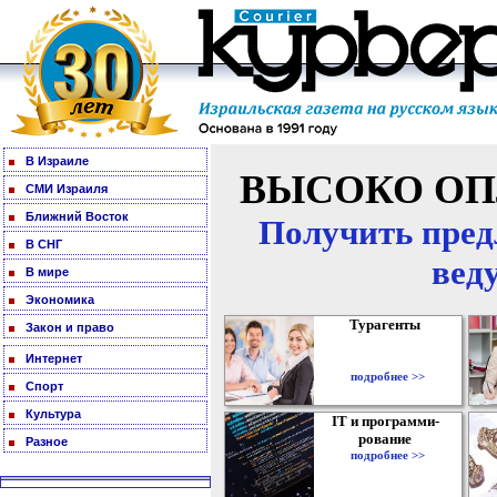
В Израиле
ВЫСОКО ОП
СМИ Израиля
Ближний Восток
Получить пред
В СНГ
вед
В мире
Экономика
Турагенты
Закон и право
Интернет
подробнее >>
Спорт
Культура
IT и программи-
рование
Разное
подробнее >>