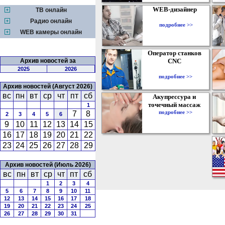
WEB-дизайнер
ТВ онлайн
Радио онлайн
подробнее >>
WEB камеры онлайн
Оператор станков
Архив новостей за
CNC
2025
2026
подробнее >>
Архив новостей (Август 2026)
вс
пн
вт
ср
чт
пт
сб
Акупрессура и
точечный массаж
1
подробнее >>
7
8
2
3
4
5
6
9
10
11
12
13
14
15
16
17
18
19
20
21
22
23
24
25
26
27
28
29
Архив новостей (Июль 2026)
вс
пн
вт
ср
чт
пт
сб
1
2
3
4
5
6
7
8
9
10
11
12
13
14
15
16
17
18
19
20
21
22
23
24
25
26
27
28
29
30
31