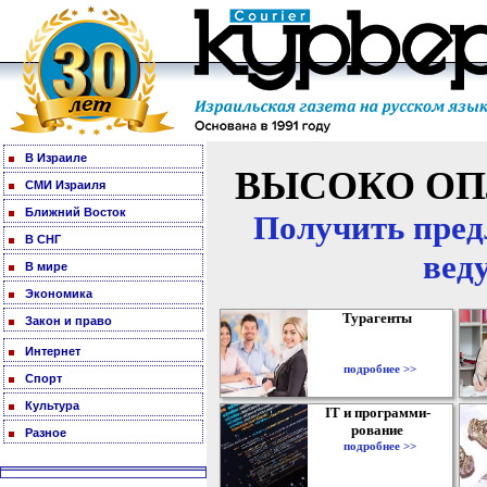
В Израиле
ВЫСОКО ОП
СМИ Израиля
Ближний Восток
Получить пред
В СНГ
вед
В мире
Экономика
Турагенты
Закон и право
Интернет
подробнее >>
Спорт
Культура
IT и программи-
рование
Разное
подробнее >>