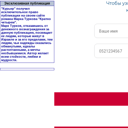
Эксклюзивная публикация
"Курьер" получил
исключительное право
публикации на своем сайте
романа Марка Туркова "
Кратно
четырем
".
Марк Турков, отказавшись от
денежного вознаграждения за
данную публикацию, посвящает
ее людям, которые живут в
Израиле и за его пределами, тем
людям, чьи надежды оказались
обманутыми, идеалы
растоптанными, а мечты
несбывшимися. Автор желает
всем стойкости, любви и
мудрости.