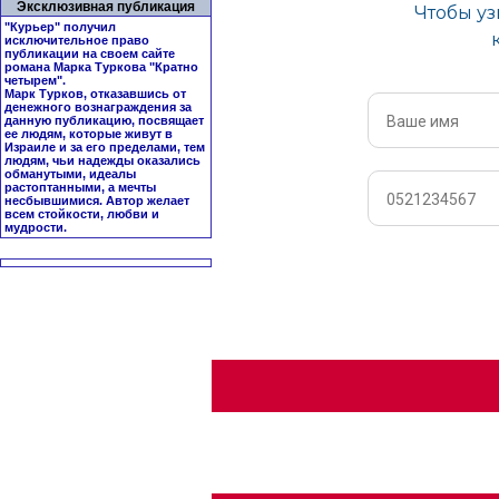
Эксклюзивная публикация
"Курьер" получил
исключительное право
публикации на своем сайте
романа Марка Туркова "
Кратно
четырем
".
Марк Турков, отказавшись от
денежного вознаграждения за
данную публикацию, посвящает
ее людям, которые живут в
Израиле и за его пределами, тем
людям, чьи надежды оказались
обманутыми, идеалы
растоптанными, а мечты
несбывшимися. Автор желает
всем стойкости, любви и
мудрости.