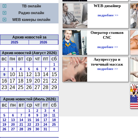
WEB-дизайнер
ТВ онлайн
Радио онлайн
подробнее >>
WEB камеры онлайн
Оператор станков
Архив новостей за
CNC
2025
2026
подробнее >>
Архив новостей (Август 2026)
вс
пн
вт
ср
чт
пт
сб
Акупрессура и
точечный массаж
1
подробнее >>
2
3
4
5
6
7
8
10
11
12
13
14
15
9
16
17
18
19
20
21
22
23
24
25
26
27
28
29
Архив новостей (Июль 2026)
вс
пн
вт
ср
чт
пт
сб
1
2
3
4
5
6
7
8
9
10
11
12
13
14
15
16
17
18
19
20
21
22
23
24
25
26
27
28
29
30
31