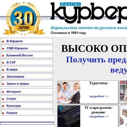
В Израиле
ВЫСОКО ОП
СМИ Израиля
Ближний Восток
Получить пред
В СНГ
вед
В мире
Экономика
Турагенты
Закон и право
Интернет
подробнее >>
Спорт
Культура
IT и программи-
рование
Разное
подробнее >>