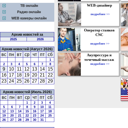
WEB-дизайнер
ТВ онлайн
Радио онлайн
подробнее >>
WEB камеры онлайн
Оператор станков
Архив новостей за
CNC
2025
2026
подробнее >>
Архив новостей (Август 2026)
вс
пн
вт
ср
чт
пт
сб
Акупрессура и
точечный массаж
1
подробнее >>
2
3
4
5
6
7
8
9
10
11
12
13
14
15
16
17
18
19
20
21
22
23
24
25
26
27
28
29
Архив новостей (Июль 2026)
вс
пн
вт
ср
чт
пт
сб
1
2
3
4
5
6
7
8
9
10
11
12
13
14
15
16
17
18
19
20
21
22
23
24
25
26
27
28
29
30
31