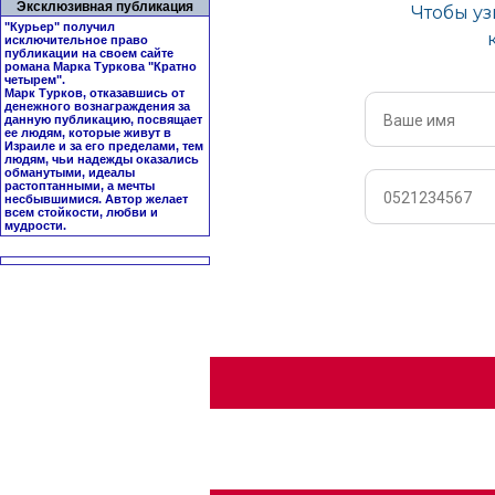
Эксклюзивная публикация
"Курьер" получил
исключительное право
публикации на своем сайте
романа Марка Туркова "
Кратно
четырем
".
Марк Турков, отказавшись от
денежного вознаграждения за
данную публикацию, посвящает
ее людям, которые живут в
Израиле и за его пределами, тем
людям, чьи надежды оказались
обманутыми, идеалы
растоптанными, а мечты
несбывшимися. Автор желает
всем стойкости, любви и
мудрости.