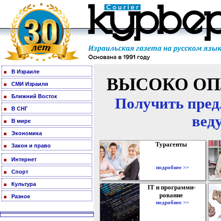
В Израиле
ВЫСОКО ОП
СМИ Израиля
Ближний Восток
Получить пред
В СНГ
вед
В мире
Экономика
Турагенты
Закон и право
Интернет
подробнее >>
Спорт
Культура
IT и программи-
рование
Разное
подробнее >>