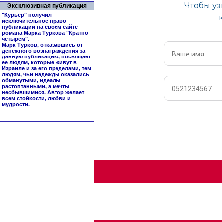
Эксклюзивная публикация
"Курьер" получил
исключительное право
публикации на своем сайте
романа Марка Туркова "
Кратно
четырем
".
Марк Турков, отказавшись от
денежного вознаграждения за
данную публикацию, посвящает
ее людям, которые живут в
Израиле и за его пределами, тем
людям, чьи надежды оказались
обманутыми, идеалы
растоптанными, а мечты
несбывшимися. Автор желает
всем стойкости, любви и
мудрости.