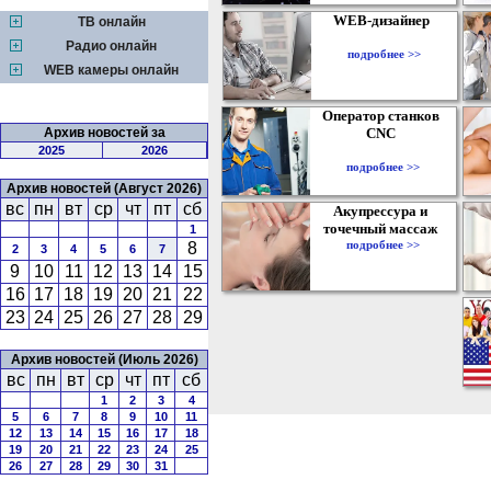
WEB-дизайнер
ТВ онлайн
Радио онлайн
подробнее >>
WEB камеры онлайн
Оператор станков
Архив новостей за
CNC
2025
2026
подробнее >>
Архив новостей (Август 2026)
вс
пн
вт
ср
чт
пт
сб
Акупрессура и
точечный массаж
1
подробнее >>
8
2
3
4
5
6
7
9
10
11
12
13
14
15
16
17
18
19
20
21
22
23
24
25
26
27
28
29
Архив новостей (Июль 2026)
вс
пн
вт
ср
чт
пт
сб
1
2
3
4
5
6
7
8
9
10
11
12
13
14
15
16
17
18
19
20
21
22
23
24
25
26
27
28
29
30
31