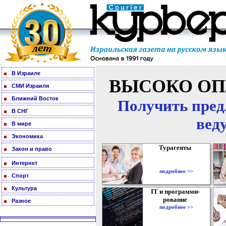
В Израиле
ВЫСОКО ОП
СМИ Израиля
Ближний Восток
Получить пред
В СНГ
вед
В мире
Экономика
Турагенты
Закон и право
Интернет
подробнее >>
Спорт
Культура
IT и программи-
рование
Разное
подробнее >>