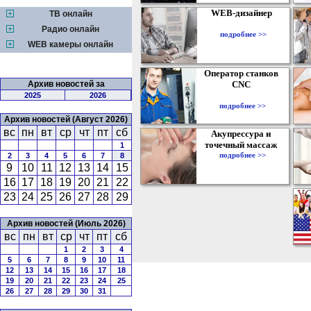
WEB-дизайнер
ТВ онлайн
Радио онлайн
подробнее >>
WEB камеры онлайн
Оператор станков
Архив новостей за
CNC
2025
2026
подробнее >>
Архив новостей (Август 2026)
вс
пн
вт
ср
чт
пт
сб
Акупрессура и
точечный массаж
1
подробнее >>
2
3
4
5
6
7
8
9
10
11
12
13
14
15
16
17
18
19
20
21
22
23
24
25
26
27
28
29
Архив новостей (Июль 2026)
вс
пн
вт
ср
чт
пт
сб
1
2
3
4
5
6
7
8
9
10
11
12
13
14
15
16
17
18
19
20
21
22
23
24
25
26
27
28
29
30
31