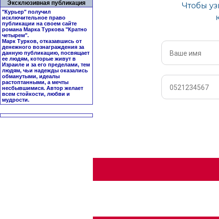
Эксклюзивная публикация
"Курьер" получил
исключительное право
публикации на своем сайте
романа Марка Туркова "
Кратно
четырем
".
Марк Турков, отказавшись от
денежного вознаграждения за
данную публикацию, посвящает
ее людям, которые живут в
Израиле и за его пределами, тем
людям, чьи надежды оказались
обманутыми, идеалы
растоптанными, а мечты
несбывшимися. Автор желает
всем стойкости, любви и
мудрости.