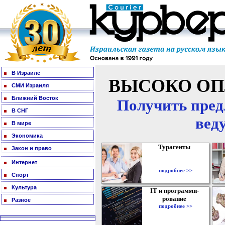
В Израиле
ВЫСОКО ОП
СМИ Израиля
Ближний Восток
Получить пред
В СНГ
вед
В мире
Экономика
Турагенты
Закон и право
Интернет
подробнее >>
Спорт
Культура
IT и программи-
рование
Разное
подробнее >>