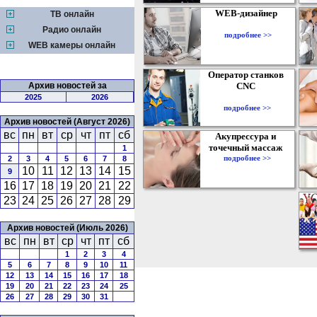
WEB-дизайнер
ТВ онлайн
Радио онлайн
подробнее >>
WEB камеры онлайн
Оператор станков
Архив новостей за
CNC
2025
2026
подробнее >>
Архив новостей (Август 2026)
вс
пн
вт
ср
чт
пт
сб
Акупрессура и
точечный массаж
1
подробнее >>
2
3
4
5
6
7
8
10
11
12
13
14
15
9
16
17
18
19
20
21
22
23
24
25
26
27
28
29
Архив новостей (Июль 2026)
вс
пн
вт
ср
чт
пт
сб
1
2
3
4
5
6
7
8
9
10
11
12
13
14
15
16
17
18
19
20
21
22
23
24
25
26
27
28
29
30
31