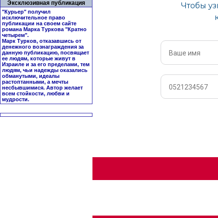
Эксклюзивная публикация
"Курьер" получил
исключительное право
публикации на своем сайте
романа Марка Туркова "
Кратно
четырем
".
Марк Турков, отказавшись от
денежного вознаграждения за
данную публикацию, посвящает
ее людям, которые живут в
Израиле и за его пределами, тем
людям, чьи надежды оказались
обманутыми, идеалы
растоптанными, а мечты
несбывшимися. Автор желает
всем стойкости, любви и
мудрости.