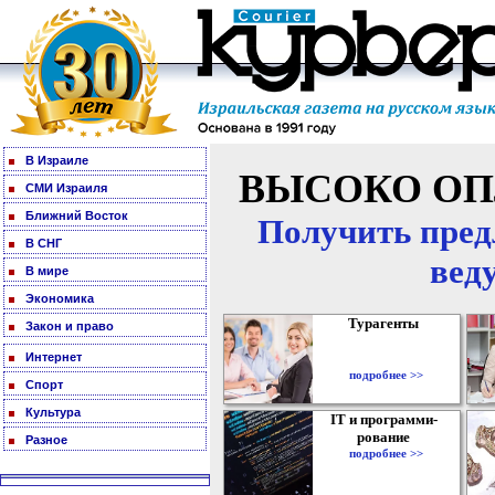
В Израиле
ВЫСОКО ОП
СМИ Израиля
Ближний Восток
Получить пред
В СНГ
вед
В мире
Экономика
Турагенты
Закон и право
Интернет
подробнее >>
Спорт
Культура
IT и программи-
рование
Разное
подробнее >>