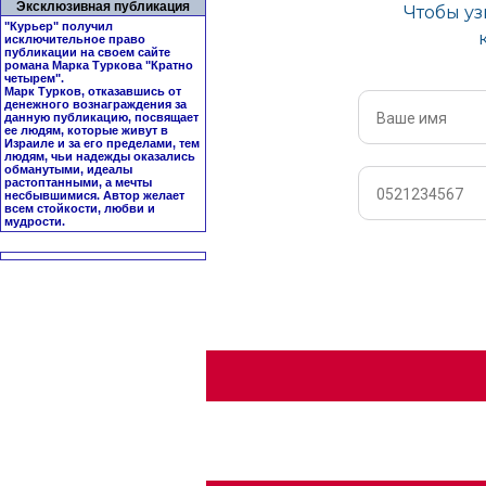
Эксклюзивная публикация
"Курьер" получил
исключительное право
публикации на своем сайте
романа Марка Туркова "
Кратно
четырем
".
Марк Турков, отказавшись от
денежного вознаграждения за
данную публикацию, посвящает
ее людям, которые живут в
Израиле и за его пределами, тем
людям, чьи надежды оказались
обманутыми, идеалы
растоптанными, а мечты
несбывшимися. Автор желает
всем стойкости, любви и
мудрости.