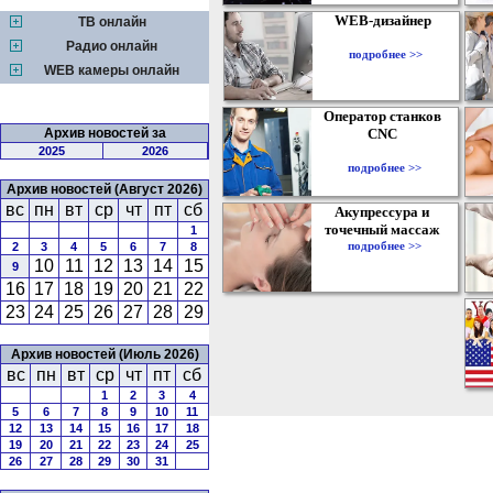
WEB-дизайнер
ТВ онлайн
Радио онлайн
подробнее >>
WEB камеры онлайн
Оператор станков
Архив новостей за
CNC
2025
2026
подробнее >>
Архив новостей (Август 2026)
вс
пн
вт
ср
чт
пт
сб
Акупрессура и
точечный массаж
1
подробнее >>
2
3
4
5
6
7
8
10
11
12
13
14
15
9
16
17
18
19
20
21
22
23
24
25
26
27
28
29
Архив новостей (Июль 2026)
вс
пн
вт
ср
чт
пт
сб
1
2
3
4
5
6
7
8
9
10
11
12
13
14
15
16
17
18
19
20
21
22
23
24
25
26
27
28
29
30
31