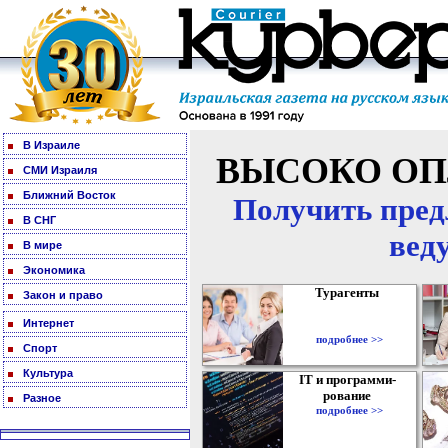
В Израиле
ВЫСОКО ОП
СМИ Израиля
Ближний Восток
Получить пред
В СНГ
вед
В мире
Экономика
Турагенты
Закон и право
Интернет
подробнее >>
Спорт
Культура
IT и программи-
рование
Разное
подробнее >>