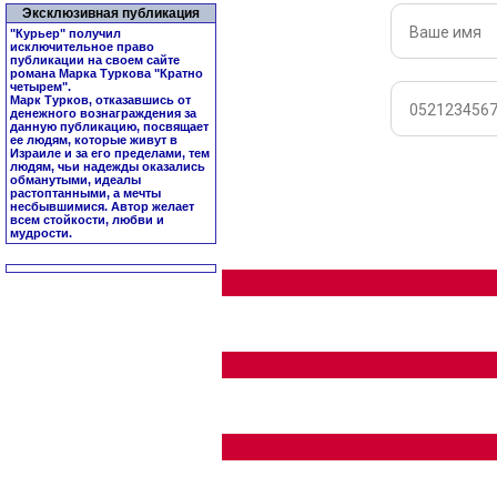
Эксклюзивная публикация
"Курьер" получил
исключительное право
публикации на своем сайте
романа Марка Туркова "
Кратно
четырем
".
Марк Турков, отказавшись от
денежного вознаграждения за
данную публикацию, посвящает
ее людям, которые живут в
Израиле и за его пределами, тем
людям, чьи надежды оказались
обманутыми, идеалы
растоптанными, а мечты
несбывшимися. Автор желает
всем стойкости, любви и
мудрости.