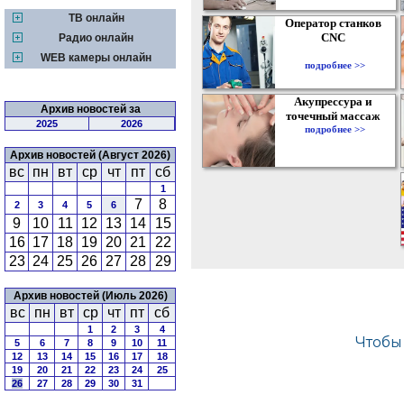
ТВ онлайн
Оператор станков
CNC
Радио онлайн
WEB камеры онлайн
подробнее >>
Акупрессура и
Архив новостей за
точечный массаж
2025
2026
подробнее >>
Архив новостей (Август 2026)
вс
пн
вт
ср
чт
пт
сб
1
7
8
2
3
4
5
6
9
10
11
12
13
14
15
16
17
18
19
20
21
22
23
24
25
26
27
28
29
Архив новостей (Июль 2026)
вс
пн
вт
ср
чт
пт
сб
1
2
3
4
5
6
7
8
9
10
11
12
13
14
15
16
17
18
19
20
21
22
23
24
25
26
27
28
29
30
31