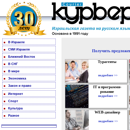
В Израиле
СМИ Израиля
Получить предложен
Ближний Восток
Турагенты
В СНГ
В мире
подробнее >>
Экономика
Закон и право
IT и программи-
рование
Интернет
подробнее >>
Спорт
Культура
WEB-дизайнер
Разное
подробнее >>