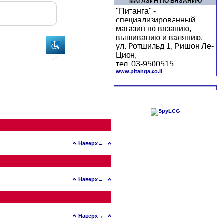
МАГАЗИН ПО ВЯЗАНИЮ
"Питанга" -
специализированный
магазин по вязанию,
вышиванию и валянию.
ул. Ротшильд 1, Ришон Ле-
Цион,
тел. 03-9500515
www.pitanga.co.il
Наверх→
Наверх→
Наверх→