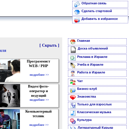
Обратная связь
Сделать стартовой
Добавить в избранное
Главная
[ Скрыть ]
Доска объявлений
аиля
Реклама в Израиле
Программист
Учеба в Израиле
WEB / PHP
Работа в Израиле
подробнее >>
Чат
Видео/фото-
Бизнес-клуб
оператор и
ведущий
Знакомства
подробнее >>
Только для взрослых
Компьютерный
Классическая музыка
техник
Культура
подробнее >>
Литературный Курьер