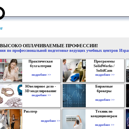
ВЫСОКО ОПЛАЧИВАЕМЫЕ ПРОФЕССИИ!
ия по профессиональной подготовке ведущих учебных центров Изр
Практическая
Программы
бухгалтерия
SolidWorks /
SolidCam
подробнее >>
подробнее >>
Ювелирное дело -
Биржевые
3D моделирование
брокеры
подробнее >>
подробнее >>
Риэлтер
Техник по
кондиционерам
подробнее >>
подробнее >>