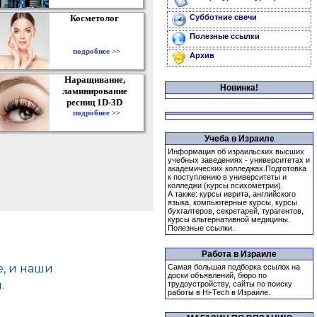
Косметолог
Субботние свечи
Полезные ссылки
подробнее >>
Архив
Наращивание,
Новинка!
ламинирование
ресниц 1D-3D
подробнее >>
Учеба в Израиле
Информация об израильских высших
учебных заведениях - университетах и
академических колледжах.Подготовка
к поступлению в университеты и
колледжи (курсы психометрии).
А также: курсы иврита, английского
языка, компьютерные курсы, курсы
бухгалтеров, секретарей, турагентов,
курсы альтернативной медицины.
Полезные ссылки.
Работа в Израиле
Самая большая подборка ссылок на
доски объявлений, бюро по
трудоустройству, сайты по поиску
работы в Hi-Tech в Израиле.