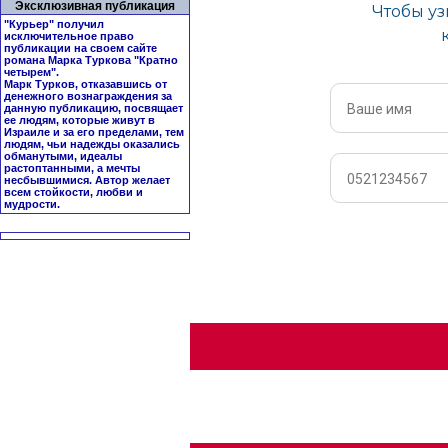
Эксклюзивная публикация
"Курьер" получил
исключительное право
публикации на своем сайте
романа Марка Туркова "
Кратно
четырем
".
Марк Турков, отказавшись от
денежного вознаграждения за
данную публикацию, посвящает
ее людям, которые живут в
Израиле и за его пределами, тем
людям, чьи надежды оказались
обманутыми, идеалы
растоптанными, а мечты
несбывшимися. Автор желает
всем стойкости, любви и
мудрости.