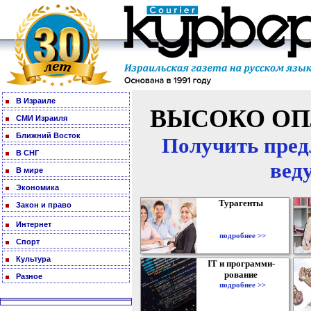
В Израиле
ВЫСОКО ОП
СМИ Израиля
Ближний Восток
Получить пред
В СНГ
вед
В мире
Экономика
Турагенты
Закон и право
Интернет
подробнее >>
Спорт
Культура
IT и программи-
рование
Разное
подробнее >>