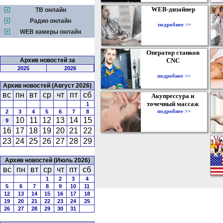
WEB-дизайнер
ТВ онлайн
Радио онлайн
подробнее >>
WEB камеры онлайн
Оператор станков
Архив новостей за
CNC
2025
2026
подробнее >>
Архив новостей (Август 2026)
вс
пн
вт
ср
чт
пт
сб
Акупрессура и
точечный массаж
1
подробнее >>
2
3
4
5
6
7
8
10
11
12
13
14
15
9
16
17
18
19
20
21
22
23
24
25
26
27
28
29
Архив новостей (Июль 2026)
вс
пн
вт
ср
чт
пт
сб
1
2
3
4
5
6
7
8
9
10
11
12
13
14
15
16
17
18
19
20
21
22
23
24
25
26
27
28
29
30
31