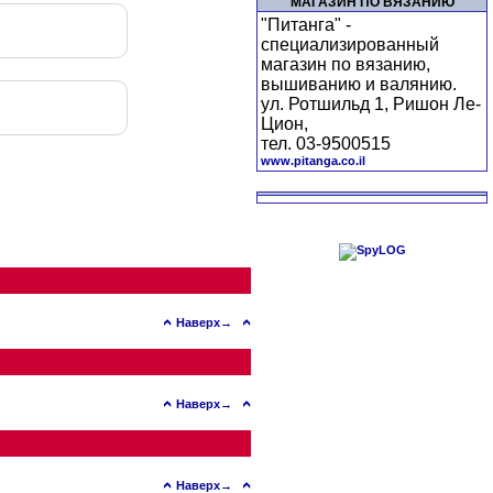
МАГАЗИН ПО ВЯЗАНИЮ
"Питанга" -
специализированный
магазин по вязанию,
вышиванию и валянию.
ул. Ротшильд 1, Ришон Ле-
Цион,
тел. 03-9500515
www.pitanga.co.il
Наверх→
Наверх→
Наверх→