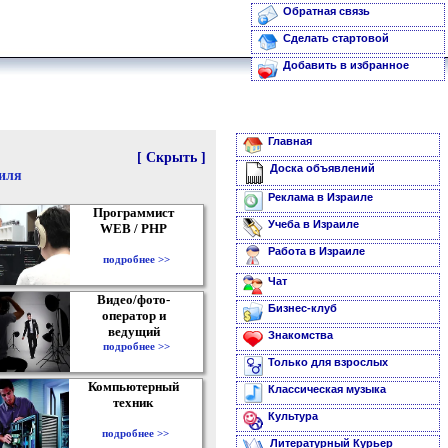
Обратная связь
Сделать стартовой
Добавить в избранное
Главная
[ Скрыть ]
Доска объявлений
аиля
Реклама в Израиле
Программист
Учеба в Израиле
WEB / PHP
Работа в Израиле
подробнее >>
Чат
Видео/фото-
Бизнес-клуб
оператор и
ведущий
Знакомства
подробнее >>
Только для взрослых
Компьютерный
Классическая музыка
техник
Культура
подробнее >>
Литературный Курьер