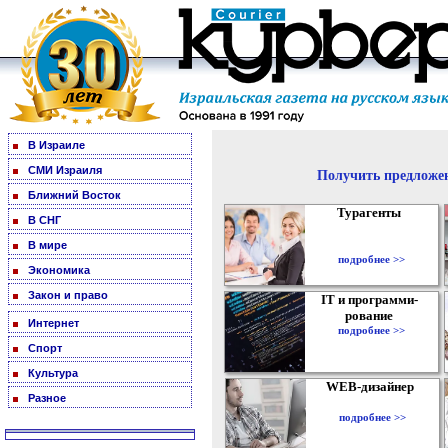
В Израиле
СМИ Израиля
Получить предложен
Ближний Восток
Турагенты
В СНГ
В мире
подробнее >>
Экономика
Закон и право
IT и программи-
рование
Интернет
подробнее >>
Спорт
Культура
WEB-дизайнер
Разное
подробнее >>