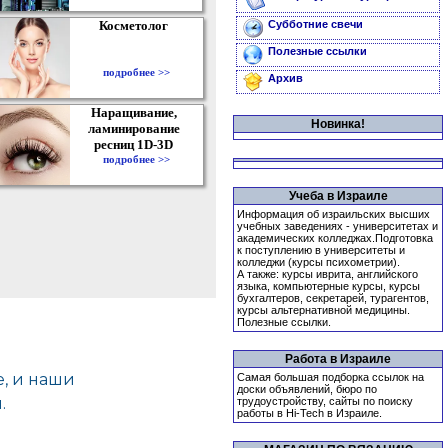
Косметолог
Субботние свечи
Полезные ссылки
подробнее >>
Архив
Наращивание,
Новинка!
ламинирование
ресниц 1D-3D
подробнее >>
Учеба в Израиле
Информация об израильских высших
учебных заведениях - университетах и
академических колледжах.Подготовка
к поступлению в университеты и
колледжи (курсы психометрии).
А также: курсы иврита, английского
языка, компьютерные курсы, курсы
бухгалтеров, секретарей, турагентов,
курсы альтернативной медицины.
Полезные ссылки.
Работа в Израиле
Самая большая подборка ссылок на
доски объявлений, бюро по
трудоустройству, сайты по поиску
работы в Hi-Tech в Израиле.