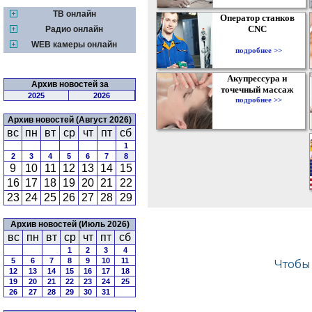
ТВ онлайн
Оператор станков
CNC
Радио онлайн
WEB камеры онлайн
подробнее >>
Акупрессура и
Архив новостей за
точечный массаж
2025
2026
подробнее >>
Архив новостей (Август 2026)
вс
пн
вт
ср
чт
пт
сб
1
2
3
4
5
6
7
8
9
10
11
12
13
14
15
16
17
18
19
20
21
22
23
24
25
26
27
28
29
Архив новостей (Июль 2026)
вс
пн
вт
ср
чт
пт
сб
1
2
3
4
5
6
7
8
9
10
11
12
13
14
15
16
17
18
19
20
21
22
23
24
25
26
27
28
29
30
31