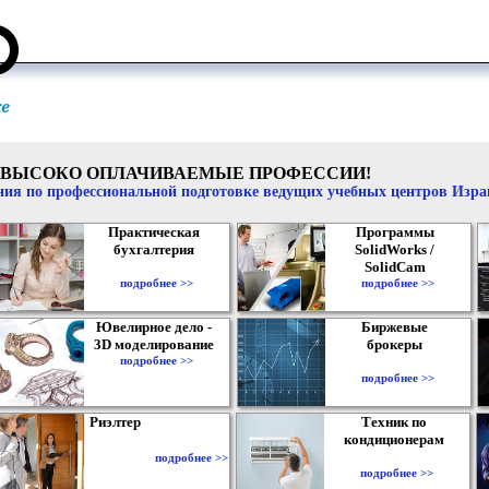
ВЫСОКО ОПЛАЧИВАЕМЫЕ ПРОФЕССИИ!
ия по профессиональной подготовке ведущих учебных центров Изр
Практическая
Программы
бухгалтерия
SolidWorks /
SolidCam
подробнее >>
подробнее >>
Ювелирное дело -
Биржевые
3D моделирование
брокеры
подробнее >>
подробнее >>
Риэлтер
Техник по
кондиционерам
подробнее >>
подробнее >>