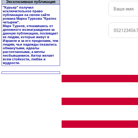
Эксклюзивная публикация
"Курьер" получил
исключительное право
публикации на своем сайте
романа Марка Туркова "
Кратно
четырем
".
Марк Турков, отказавшись от
денежного вознаграждения за
данную публикацию, посвящает
ее людям, которые живут в
Израиле и за его пределами, тем
людям, чьи надежды оказались
обманутыми, идеалы
растоптанными, а мечты
несбывшимися. Автор желает
всем стойкости, любви и
мудрости.