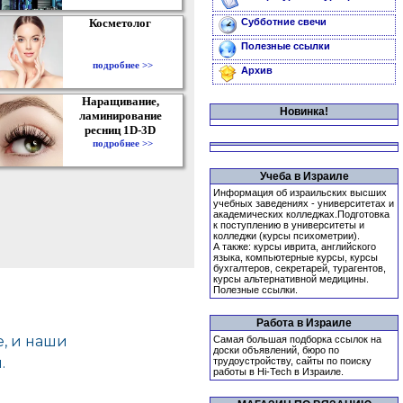
Косметолог
Субботние свечи
Полезные ссылки
подробнее >>
Архив
Наращивание,
Новинка!
ламинирование
ресниц 1D-3D
подробнее >>
Учеба в Израиле
Информация об израильских высших
учебных заведениях - университетах и
академических колледжах.Подготовка
к поступлению в университеты и
колледжи (курсы психометрии).
А также: курсы иврита, английского
языка, компьютерные курсы, курсы
бухгалтеров, секретарей, турагентов,
курсы альтернативной медицины.
Полезные ссылки.
Работа в Израиле
Самая большая подборка ссылок на
доски объявлений, бюро по
трудоустройству, сайты по поиску
работы в Hi-Tech в Израиле.