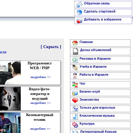
Обратная связь
Сделать стартовой
Добавить в избранное
Главная
[ Скрыть ]
Доска объявлений
аиля
Реклама в Израиле
Программист
Учеба в Израиле
WEB / PHP
Работа в Израиле
подробнее >>
Чат
Видео/фото-
Бизнес-клуб
оператор и
ведущий
Знакомства
подробнее >>
Только для взрослых
Компьютерный
Классическая музыка
техник
Культура
подробнее >>
Литературный Курьер