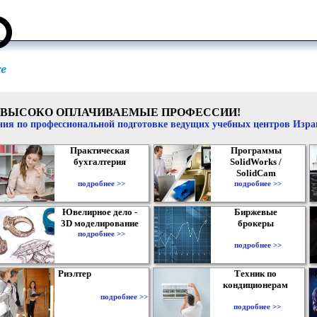
ВЫСОКО ОПЛАЧИВАЕМЫЕ ПРОФЕССИИ!
ия по профессиональной подготовке ведущих учебных центров Изр
Практическая
Программы
бухгалтерия
SolidWorks /
SolidCam
подробнее >>
подробнее >>
Ювелирное дело -
Биржевые
3D моделирование
брокеры
подробнее >>
подробнее >>
Риэлтер
Техник по
кондиционерам
подробнее >>
подробнее >>