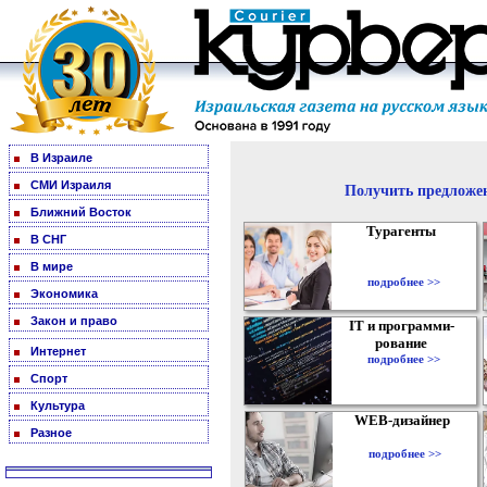
В Израиле
СМИ Израиля
Получить предложен
Ближний Восток
Турагенты
В СНГ
В мире
подробнее >>
Экономика
Закон и право
IT и программи-
рование
Интернет
подробнее >>
Спорт
Культура
WEB-дизайнер
Разное
подробнее >>