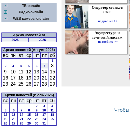
ТВ онлайн
Оператор станков
CNC
Радио онлайн
WEB камеры онлайн
подробнее >>
Акупрессура и
Архив новостей за
точечный массаж
2025
2026
подробнее >>
Архив новостей (Август 2026)
вс
пн
вт
ср
чт
пт
сб
1
8
2
3
4
5
6
7
9
10
11
12
13
14
15
16
17
18
19
20
21
22
23
24
25
26
27
28
29
Архив новостей (Июль 2026)
вс
пн
вт
ср
чт
пт
сб
1
2
3
4
5
6
7
8
9
10
11
12
13
14
15
16
17
18
19
20
21
22
23
24
25
26
27
28
29
30
31