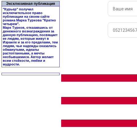
Эксклюзивная публикация
"Курьер" получил
исключительное право
публикации на своем сайте
романа Марка Туркова "
Кратно
четырем
".
Марк Турков, отказавшись от
денежного вознаграждения за
данную публикацию, посвящает
ее людям, которые живут в
Израиле и за его пределами, тем
людям, чьи надежды оказались
обманутыми, идеалы
растоптанными, а мечты
несбывшимися. Автор желает
всем стойкости, любви и
мудрости.