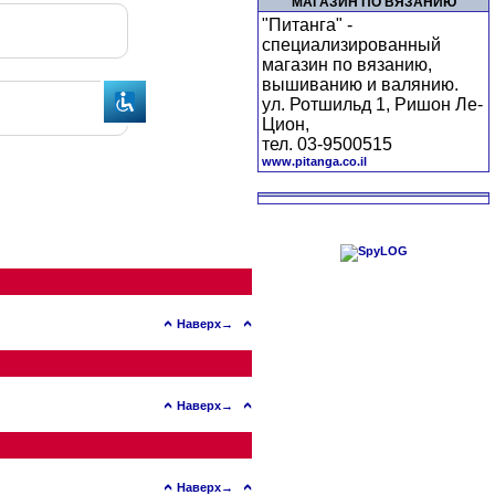
МАГАЗИН ПО ВЯЗАНИЮ
"Питанга" -
специализированный
магазин по вязанию,
вышиванию и валянию.
ул. Ротшильд 1, Ришон Ле-
Цион,
тел. 03-9500515
www.pitanga.co.il
Наверх→
Наверх→
Наверх→