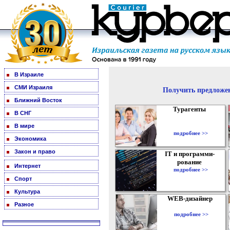
В Израиле
СМИ Израиля
Получить предложен
Ближний Восток
Турагенты
В СНГ
В мире
подробнее >>
Экономика
Закон и право
IT и программи-
рование
Интернет
подробнее >>
Спорт
Культура
WEB-дизайнер
Разное
подробнее >>