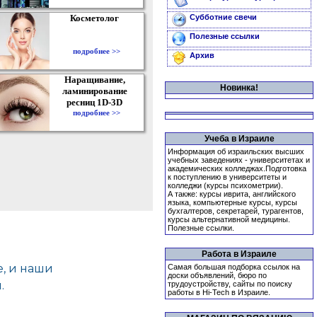
Косметолог
Субботние свечи
Полезные ссылки
подробнее >>
Архив
Наращивание,
Новинка!
ламинирование
ресниц 1D-3D
подробнее >>
Учеба в Израиле
Информация об израильских высших
учебных заведениях - университетах и
академических колледжах.Подготовка
к поступлению в университеты и
колледжи (курсы психометрии).
А также: курсы иврита, английского
языка, компьютерные курсы, курсы
бухгалтеров, секретарей, турагентов,
курсы альтернативной медицины.
Полезные ссылки.
Работа в Израиле
Самая большая подборка ссылок на
доски объявлений, бюро по
трудоустройству, сайты по поиску
работы в Hi-Tech в Израиле.