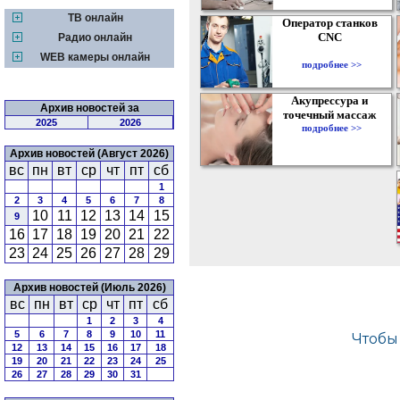
ТВ онлайн
Оператор станков
CNC
Радио онлайн
WEB камеры онлайн
подробнее >>
Акупрессура и
Архив новостей за
точечный массаж
2025
2026
подробнее >>
Архив новостей (Август 2026)
вс
пн
вт
ср
чт
пт
сб
1
2
3
4
5
6
7
8
10
11
12
13
14
15
9
16
17
18
19
20
21
22
23
24
25
26
27
28
29
Архив новостей (Июль 2026)
вс
пн
вт
ср
чт
пт
сб
1
2
3
4
5
6
7
8
9
10
11
12
13
14
15
16
17
18
19
20
21
22
23
24
25
26
27
28
29
30
31