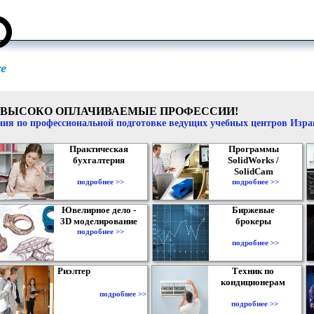
ВЫСОКО ОПЛАЧИВАЕМЫЕ ПРОФЕССИИ!
ия по профессиональной подготовке ведущих учебных центров Изр
Практическая
Программы
бухгалтерия
SolidWorks /
SolidCam
подробнее >>
подробнее >>
Ювелирное дело -
Биржевые
3D моделирование
брокеры
подробнее >>
подробнее >>
Риэлтер
Техник по
кондиционерам
подробнее >>
подробнее >>