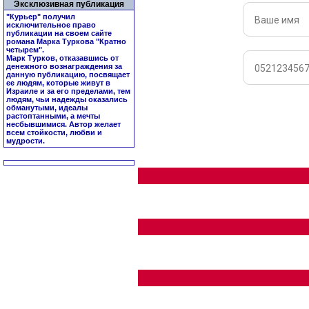
Эксклюзивная публикация
"Курьер" получил
исключительное право
публикации на своем сайте
романа Марка Туркова "
Кратно
четырем
".
Марк Турков, отказавшись от
денежного вознаграждения за
данную публикацию, посвящает
ее людям, которые живут в
Израиле и за его пределами, тем
людям, чьи надежды оказались
обманутыми, идеалы
растоптанными, а мечты
несбывшимися. Автор желает
всем стойкости, любви и
мудрости.