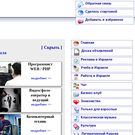
Обратная связь
Сделать стартовой
Добавить в избранное
Главная
[ Скрыть ]
Доска объявлений
аиля
Реклама в Израиле
Программист
Учеба в Израиле
WEB / PHP
Работа в Израиле
подробнее >>
Чат
Видео/фото-
Бизнес-клуб
оператор и
ведущий
Знакомства
подробнее >>
Только для взрослых
Компьютерный
Классическая музыка
техник
Культура
подробнее >>
Литературный Курьер