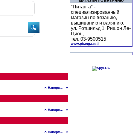
МАГАЗИН ПО ВЯЗАНИЮ
"Питанга" -
специализированный
магазин по вязанию,
вышиванию и валянию.
ул. Ротшильд 1, Ришон Ле-
Цион,
тел. 03-9500515
www.pitanga.co.il
Наверх→
Наверх→
Наверх→