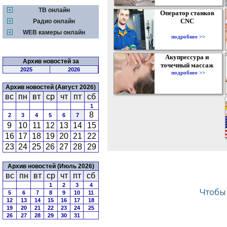
ТВ онлайн
Оператор станков
CNC
Радио онлайн
WEB камеры онлайн
подробнее >>
Акупрессура и
Архив новостей за
точечный массаж
2025
2026
подробнее >>
Архив новостей (Август 2026)
вс
пн
вт
ср
чт
пт
сб
1
8
2
3
4
5
6
7
9
10
11
12
13
14
15
16
17
18
19
20
21
22
23
24
25
26
27
28
29
Архив новостей (Июль 2026)
вс
пн
вт
ср
чт
пт
сб
1
2
3
4
5
6
7
8
9
10
11
12
13
14
15
16
17
18
19
20
21
22
23
24
25
26
27
28
29
30
31