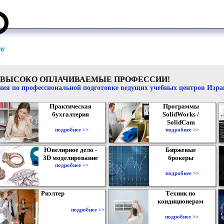
ВЫСОКО ОПЛАЧИВАЕМЫЕ ПРОФЕССИИ!
ия по профессиональной подготовке ведущих учебных центров Изр
Практическая
Программы
бухгалтерия
SolidWorks /
SolidCam
подробнее >>
подробнее >>
Ювелирное дело -
Биржевые
3D моделирование
брокеры
подробнее >>
подробнее >>
Риэлтер
Техник по
кондиционерам
подробнее >>
подробнее >>