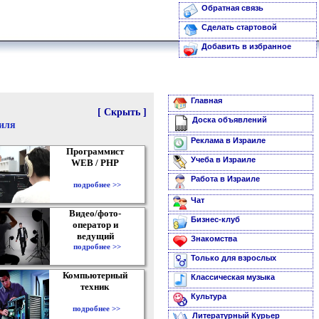
Обратная связь
Сделать стартовой
Добавить в избранное
Главная
[ Скрыть ]
Доска объявлений
аиля
Реклама в Израиле
Программист
Учеба в Израиле
WEB / PHP
Работа в Израиле
подробнее >>
Чат
Видео/фото-
Бизнес-клуб
оператор и
ведущий
Знакомства
подробнее >>
Только для взрослых
Компьютерный
Классическая музыка
техник
Культура
подробнее >>
Литературный Курьер