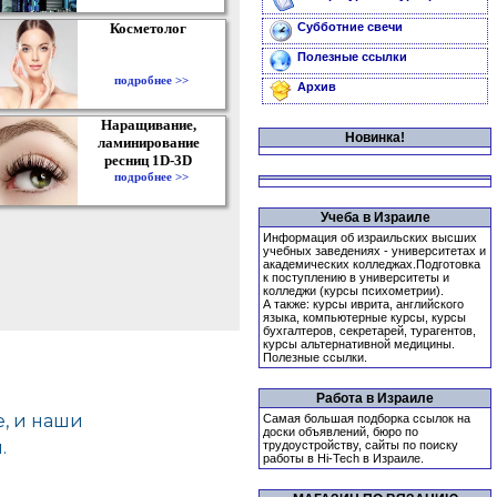
Косметолог
Субботние свечи
Полезные ссылки
подробнее >>
Архив
Наращивание,
Новинка!
ламинирование
ресниц 1D-3D
подробнее >>
Учеба в Израиле
Информация об израильских высших
учебных заведениях - университетах и
академических колледжах.Подготовка
к поступлению в университеты и
колледжи (курсы психометрии).
А также: курсы иврита, английского
языка, компьютерные курсы, курсы
бухгалтеров, секретарей, турагентов,
курсы альтернативной медицины.
Полезные ссылки.
Работа в Израиле
Самая большая подборка ссылок на
доски объявлений, бюро по
трудоустройству, сайты по поиску
работы в Hi-Tech в Израиле.