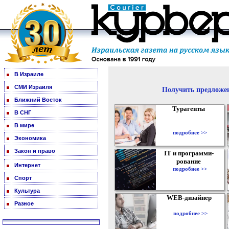
В Израиле
СМИ Израиля
Получить предложен
Ближний Восток
Турагенты
В СНГ
В мире
подробнее >>
Экономика
Закон и право
IT и программи-
рование
Интернет
подробнее >>
Спорт
Культура
WEB-дизайнер
Разное
подробнее >>