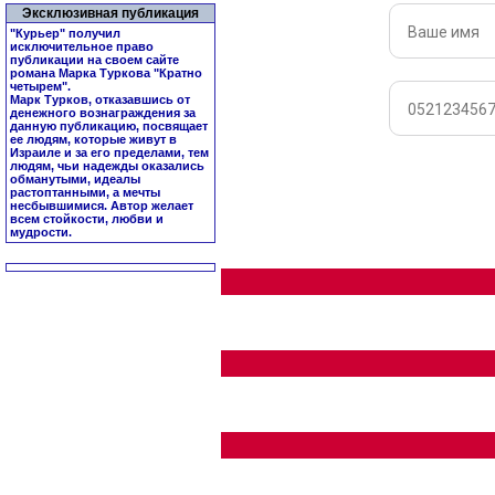
Эксклюзивная публикация
"Курьер" получил
исключительное право
публикации на своем сайте
романа Марка Туркова "
Кратно
четырем
".
Марк Турков, отказавшись от
денежного вознаграждения за
данную публикацию, посвящает
ее людям, которые живут в
Израиле и за его пределами, тем
людям, чьи надежды оказались
обманутыми, идеалы
растоптанными, а мечты
несбывшимися. Автор желает
всем стойкости, любви и
мудрости.