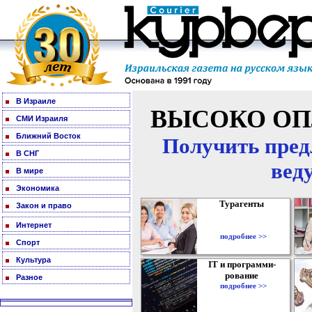
В Израиле
ВЫСОКО ОП
СМИ Израиля
Ближний Восток
Получить пред
В СНГ
вед
В мире
Экономика
Турагенты
Закон и право
Интернет
подробнее >>
Спорт
Культура
IT и программи-
рование
Разное
подробнее >>