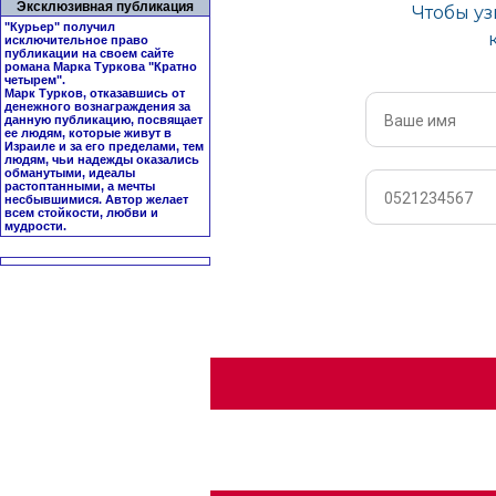
Эксклюзивная публикация
"Курьер" получил
исключительное право
публикации на своем сайте
романа Марка Туркова "
Кратно
четырем
".
Марк Турков, отказавшись от
денежного вознаграждения за
данную публикацию, посвящает
ее людям, которые живут в
Израиле и за его пределами, тем
людям, чьи надежды оказались
обманутыми, идеалы
растоптанными, а мечты
несбывшимися. Автор желает
всем стойкости, любви и
мудрости.