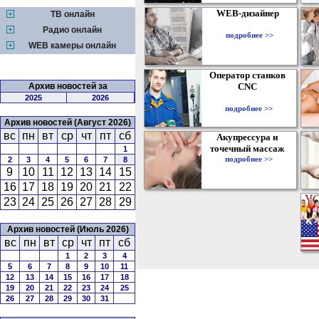
WEB-дизайнер
ТВ онлайн
Радио онлайн
подробнее >>
WEB камеры онлайн
Оператор станков
Архив новостей за
CNC
2025
2026
подробнее >>
Архив новостей (Август 2026)
вс
пн
вт
ср
чт
пт
сб
Акупрессура и
точечный массаж
1
подробнее >>
2
3
4
5
6
7
8
9
10
11
12
13
14
15
16
17
18
19
20
21
22
23
24
25
26
27
28
29
Архив новостей (Июль 2026)
вс
пн
вт
ср
чт
пт
сб
1
2
3
4
5
6
7
8
9
10
11
12
13
14
15
16
17
18
19
20
21
22
23
24
25
26
27
28
29
30
31