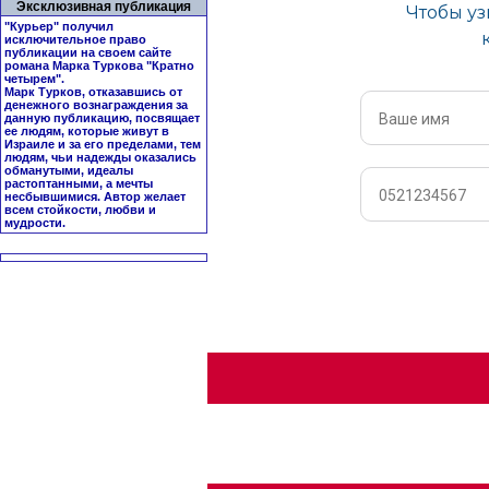
Эксклюзивная публикация
"Курьер" получил
исключительное право
публикации на своем сайте
романа Марка Туркова "
Кратно
четырем
".
Марк Турков, отказавшись от
денежного вознаграждения за
данную публикацию, посвящает
ее людям, которые живут в
Израиле и за его пределами, тем
людям, чьи надежды оказались
обманутыми, идеалы
растоптанными, а мечты
несбывшимися. Автор желает
всем стойкости, любви и
мудрости.