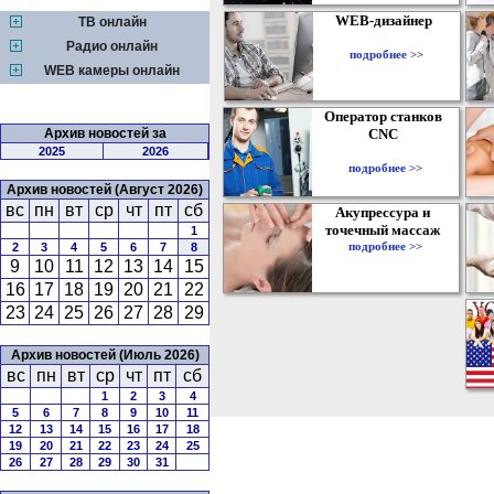
WEB-дизайнер
ТВ онлайн
Радио онлайн
подробнее >>
WEB камеры онлайн
Оператор станков
Архив новостей за
CNC
2025
2026
подробнее >>
Архив новостей (Август 2026)
вс
пн
вт
ср
чт
пт
сб
Акупрессура и
точечный массаж
1
подробнее >>
2
3
4
5
6
7
8
9
10
11
12
13
14
15
16
17
18
19
20
21
22
23
24
25
26
27
28
29
Архив новостей (Июль 2026)
вс
пн
вт
ср
чт
пт
сб
1
2
3
4
5
6
7
8
9
10
11
12
13
14
15
16
17
18
19
20
21
22
23
24
25
26
27
28
29
30
31