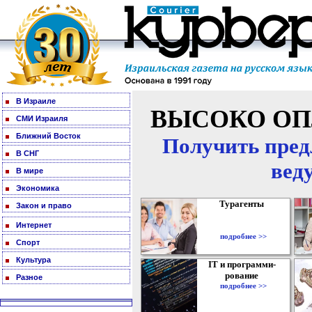
В Израиле
ВЫСОКО ОП
СМИ Израиля
Ближний Восток
Получить пред
В СНГ
вед
В мире
Экономика
Турагенты
Закон и право
Интернет
подробнее >>
Спорт
Культура
IT и программи-
рование
Разное
подробнее >>