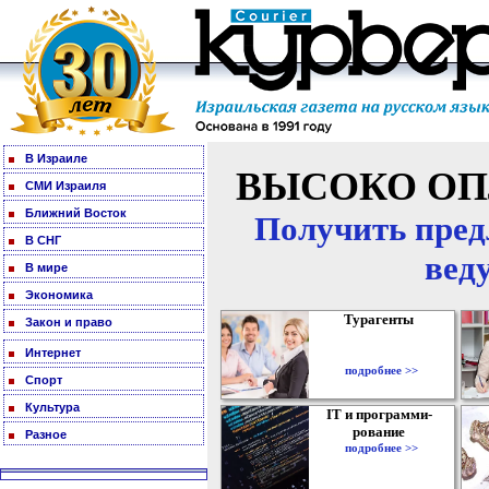
В Израиле
ВЫСОКО ОП
СМИ Израиля
Ближний Восток
Получить пред
В СНГ
вед
В мире
Экономика
Турагенты
Закон и право
Интернет
подробнее >>
Спорт
Культура
IT и программи-
рование
Разное
подробнее >>