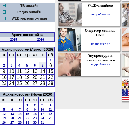
WEB-дизайнер
ТВ онлайн
Радио онлайн
подробнее >>
WEB камеры онлайн
Оператор станков
Архив новостей за
CNC
2025
2026
подробнее >>
Архив новостей (Август 2026)
вс
пн
вт
ср
чт
пт
сб
Акупрессура и
точечный массаж
1
подробнее >>
8
2
3
4
5
6
7
9
10
11
12
13
14
15
16
17
18
19
20
21
22
23
24
25
26
27
28
29
Архив новостей (Июль 2026)
вс
пн
вт
ср
чт
пт
сб
1
2
3
4
5
6
7
8
9
10
11
12
13
14
15
16
17
18
19
20
21
22
23
24
25
26
27
28
29
30
31