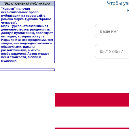
Эксклюзивная публикация
"Курьер" получил
исключительное право
публикации на своем сайте
романа Марка Туркова "
Кратно
четырем
".
Марк Турков, отказавшись от
денежного вознаграждения за
данную публикацию, посвящает
ее людям, которые живут в
Израиле и за его пределами, тем
людям, чьи надежды оказались
обманутыми, идеалы
растоптанными, а мечты
несбывшимися. Автор желает
всем стойкости, любви и
мудрости.