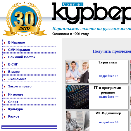
В Израиле
СМИ Израиля
Получить предложен
Ближний Восток
Турагенты
В СНГ
В мире
подробнее >>
Экономика
Закон и право
IT и программи-
рование
Интернет
подробнее >>
Спорт
Культура
WEB-дизайнер
Разное
подробнее >>