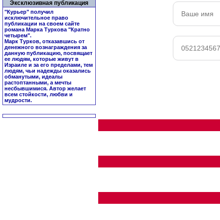
Эксклюзивная публикация
"Курьер" получил
исключительное право
публикации на своем сайте
романа Марка Туркова "
Кратно
четырем
".
Марк Турков, отказавшись от
денежного вознаграждения за
данную публикацию, посвящает
ее людям, которые живут в
Израиле и за его пределами, тем
людям, чьи надежды оказались
обманутыми, идеалы
растоптанными, а мечты
несбывшимися. Автор желает
всем стойкости, любви и
мудрости.