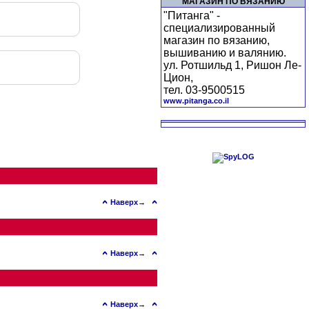
МАГАЗИН ПО ВЯЗАНИЮ
"Питанга" -
специализированный
магазин по вязанию,
вышиванию и валянию.
ул. Ротшильд 1, Ришон Ле-
Цион,
тел. 03-9500515
www.pitanga.co.il
Наверх→
Наверх→
Наверх→