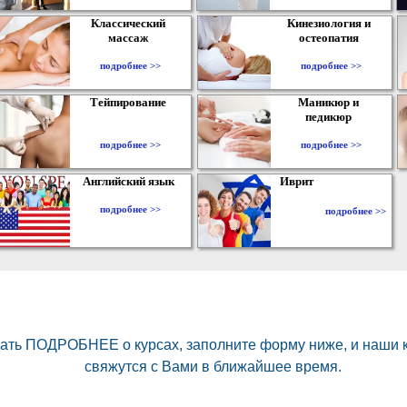
Классический
Кинезиология и
массаж
остеопатия
подробнее >>
подробнее >>
Тейпирование
Маникюр и
педикюр
подробнее >>
подробнее >>
Английский язык
Иврит
подробнее >>
подробнее >>