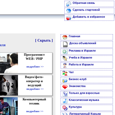
Обратная связь
Сделать стартовой
Добавить в избранное
Главная
[ Скрыть ]
Доска объявлений
аиля
Реклама в Израиле
Программист
Учеба в Израиле
WEB / PHP
Работа в Израиле
подробнее >>
Чат
Видео/фото-
Бизнес-клуб
оператор и
ведущий
Знакомства
подробнее >>
Только для взрослых
Компьютерный
Классическая музыка
техник
Культура
подробнее >>
Литературный Курьер