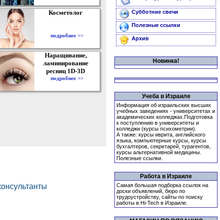
Косметолог
Субботние свечи
Полезные ссылки
подробнее >>
Архив
Наращивание,
Новинка!
ламинирование
ресниц 1D-3D
подробнее >>
Учеба в Израиле
Информация об израильских высших
учебных заведениях - университетах и
академических колледжах.Подготовка
к поступлению в университеты и
колледжи (курсы психометрии).
А также: курсы иврита, английского
языка, компьютерные курсы, курсы
бухгалтеров, секретарей, турагентов,
курсы альтернативной медицины.
Полезные ссылки.
Работа в Израиле
Самая большая подборка ссылок на
доски объявлений, бюро по
трудоустройству, сайты по поиску
работы в Hi-Tech в Израиле.