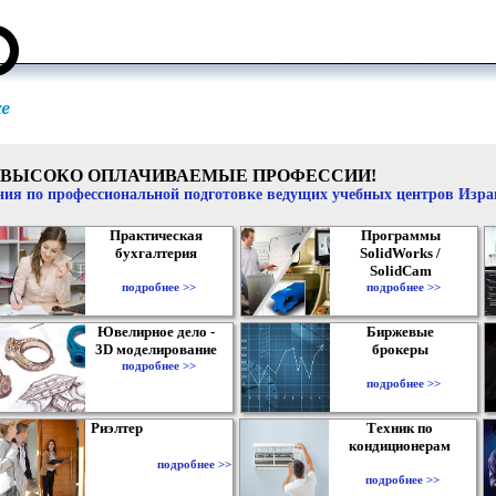
ВЫСОКО ОПЛАЧИВАЕМЫЕ ПРОФЕССИИ!
ия по профессиональной подготовке ведущих учебных центров Изр
Практическая
Программы
бухгалтерия
SolidWorks /
SolidCam
подробнее >>
подробнее >>
Ювелирное дело -
Биржевые
3D моделирование
брокеры
подробнее >>
подробнее >>
Риэлтер
Техник по
кондиционерам
подробнее >>
подробнее >>