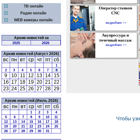
ТВ онлайн
Оператор станков
CNC
Радио онлайн
WEB камеры онлайн
подробнее >>
Акупрессура и
Архив новостей за
точечный массаж
2025
2026
подробнее >>
Архив новостей (Август 2026)
вс
пн
вт
ср
чт
пт
сб
1
2
3
4
5
6
7
8
9
10
11
12
13
14
15
16
17
18
19
20
21
22
23
24
25
26
27
28
29
Архив новостей (Июль 2026)
вс
пн
вт
ср
чт
пт
сб
1
2
3
4
5
6
7
8
9
10
11
12
13
14
15
16
17
18
19
20
21
22
23
24
25
26
27
28
29
30
31