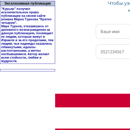
Эксклюзивная публикация
"Курьер" получил
исключительное право
публикации на своем сайте
романа Марка Туркова "
Кратно
четырем
".
Марк Турков, отказавшись от
денежного вознаграждения за
данную публикацию, посвящает
ее людям, которые живут в
Израиле и за его пределами, тем
людям, чьи надежды оказались
обманутыми, идеалы
растоптанными, а мечты
несбывшимися. Автор желает
всем стойкости, любви и
мудрости.