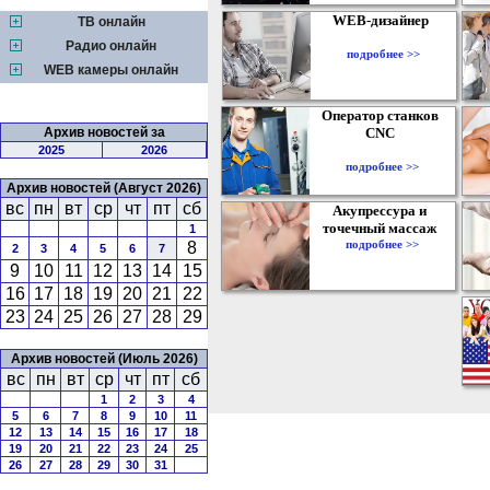
WEB-дизайнер
ТВ онлайн
Радио онлайн
подробнее >>
WEB камеры онлайн
Оператор станков
Архив новостей за
CNC
2025
2026
подробнее >>
Архив новостей (Август 2026)
вс
пн
вт
ср
чт
пт
сб
Акупрессура и
точечный массаж
1
подробнее >>
8
2
3
4
5
6
7
9
10
11
12
13
14
15
16
17
18
19
20
21
22
23
24
25
26
27
28
29
Архив новостей (Июль 2026)
вс
пн
вт
ср
чт
пт
сб
1
2
3
4
5
6
7
8
9
10
11
12
13
14
15
16
17
18
19
20
21
22
23
24
25
26
27
28
29
30
31