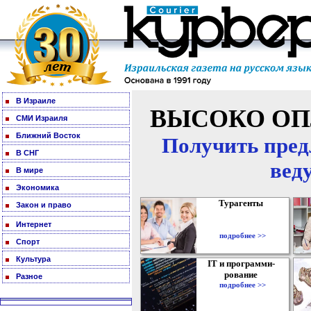
В Израиле
ВЫСОКО ОП
СМИ Израиля
Ближний Восток
Получить пред
В СНГ
вед
В мире
Экономика
Турагенты
Закон и право
Интернет
подробнее >>
Спорт
Культура
IT и программи-
рование
Разное
подробнее >>