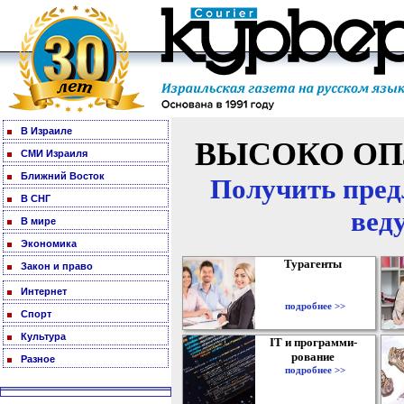
В Израиле
ВЫСОКО ОП
СМИ Израиля
Ближний Восток
Получить пред
В СНГ
вед
В мире
Экономика
Турагенты
Закон и право
Интернет
подробнее >>
Спорт
Культура
IT и программи-
рование
Разное
подробнее >>