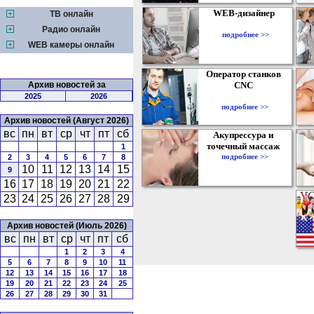
WEB-дизайнер
ТВ онлайн
Радио онлайн
подробнее >>
WEB камеры онлайн
Оператор станков
Архив новостей за
CNC
2025
2026
подробнее >>
Архив новостей (Август 2026)
вс
пн
вт
ср
чт
пт
сб
Акупрессура и
точечный массаж
1
подробнее >>
2
3
4
5
6
7
8
10
11
12
13
14
15
9
16
17
18
19
20
21
22
23
24
25
26
27
28
29
Архив новостей (Июль 2026)
вс
пн
вт
ср
чт
пт
сб
1
2
3
4
5
6
7
8
9
10
11
12
13
14
15
16
17
18
19
20
21
22
23
24
25
26
27
28
29
30
31