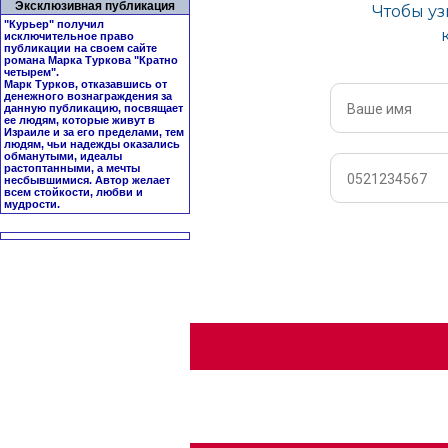
Эксклюзивная публикация
"Курьер" получил
исключительное право
публикации на своем сайте
романа Марка Туркова "
Кратно
четырем
".
Марк Турков, отказавшись от
денежного вознаграждения за
данную публикацию, посвящает
ее людям, которые живут в
Израиле и за его пределами, тем
людям, чьи надежды оказались
обманутыми, идеалы
растоптанными, а мечты
несбывшимися. Автор желает
всем стойкости, любви и
мудрости.