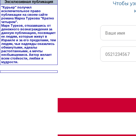
Эксклюзивная публикация
"Курьер" получил
исключительное право
публикации на своем сайте
романа Марка Туркова "
Кратно
четырем
".
Марк Турков, отказавшись от
денежного вознаграждения за
данную публикацию, посвящает
ее людям, которые живут в
Израиле и за его пределами, тем
людям, чьи надежды оказались
обманутыми, идеалы
растоптанными, а мечты
несбывшимися. Автор желает
всем стойкости, любви и
мудрости.