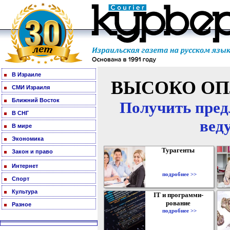
В Израиле
ВЫСОКО ОП
СМИ Израиля
Ближний Восток
Получить пред
В СНГ
вед
В мире
Экономика
Турагенты
Закон и право
Интернет
подробнее >>
Спорт
Культура
IT и программи-
рование
Разное
подробнее >>