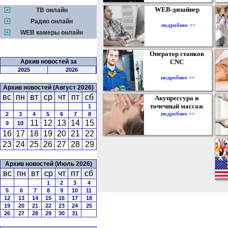
WEB-дизайнер
ТВ онлайн
Радио онлайн
подробнее >>
WEB камеры онлайн
Оператор станков
Архив новостей за
CNC
2025
2026
подробнее >>
Архив новостей (Август 2026)
вс
пн
вт
ср
чт
пт
сб
Акупрессура и
точечный массаж
1
подробнее >>
2
3
4
5
6
7
8
11
12
13
14
15
9
10
16
17
18
19
20
21
22
23
24
25
26
27
28
29
Архив новостей (Июль 2026)
вс
пн
вт
ср
чт
пт
сб
1
2
3
4
5
6
7
8
9
10
11
12
13
14
15
16
17
18
19
20
21
22
23
24
25
26
27
28
29
30
31