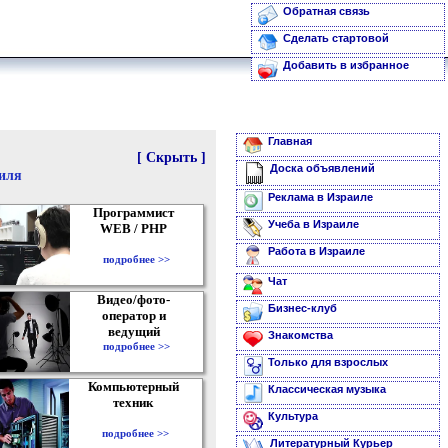
Обратная связь
Сделать стартовой
Добавить в избранное
Главная
[ Скрыть ]
Доска объявлений
аиля
Реклама в Израиле
Программист
Учеба в Израиле
WEB / PHP
Работа в Израиле
подробнее >>
Чат
Видео/фото-
Бизнес-клуб
оператор и
ведущий
Знакомства
подробнее >>
Только для взрослых
Компьютерный
Классическая музыка
техник
Культура
подробнее >>
Литературный Курьер