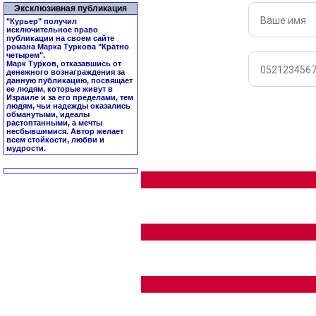
Эксклюзивная публикация
"Курьер" получил
исключительное право
публикации на своем сайте
романа Марка Туркова "
Кратно
четырем
".
Марк Турков, отказавшись от
денежного вознаграждения за
данную публикацию, посвящает
ее людям, которые живут в
Израиле и за его пределами, тем
людям, чьи надежды оказались
обманутыми, идеалы
растоптанными, а мечты
несбывшимися. Автор желает
всем стойкости, любви и
мудрости.