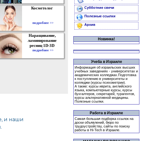
Косметолог
Субботние свечи
Полезные ссылки
подробнее >>
Архив
Наращивание,
Новинка!
ламинирование
ресниц 1D-3D
подробнее >>
Учеба в Израиле
Информация об израильских высших
учебных заведениях - университетах и
академических колледжах.Подготовка
к поступлению в университеты и
колледжи (курсы психометрии).
А также: курсы иврита, английского
языка, компьютерные курсы, курсы
бухгалтеров, секретарей, турагентов,
курсы альтернативной медицины.
Полезные ссылки.
Работа в Израиле
Самая большая подборка ссылок на
доски объявлений, бюро по
трудоустройству, сайты по поиску
работы в Hi-Tech в Израиле.