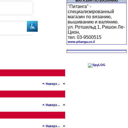
МАГАЗИН ПО ВЯЗАНИЮ
"Питанга" -
специализированный
магазин по вязанию,
вышиванию и валянию.
ул. Ротшильд 1, Ришон Ле-
Цион,
тел. 03-9500515
www.pitanga.co.il
Наверх→
Наверх→
Наверх→