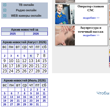
ТВ онлайн
Оператор станков
CNC
Радио онлайн
WEB камеры онлайн
подробнее >>
Акупрессура и
Архив новостей за
точечный массаж
2025
2026
подробнее >>
Архив новостей (Август 2026)
вс
пн
вт
ср
чт
пт
сб
1
7
8
2
3
4
5
6
9
10
11
12
13
14
15
16
17
18
19
20
21
22
23
24
25
26
27
28
29
Архив новостей (Июль 2026)
вс
пн
вт
ср
чт
пт
сб
1
2
3
4
5
6
7
8
9
10
11
12
13
14
15
16
17
18
19
20
21
22
23
24
25
26
27
28
29
30
31