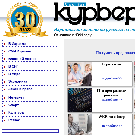
В Израиле
СМИ Израиля
Получить предложен
Ближний Восток
Турагенты
В СНГ
В мире
подробнее >>
Экономика
Закон и право
IT и программи-
рование
Интернет
подробнее >>
Спорт
Культура
WEB-дизайнер
Разное
подробнее >>