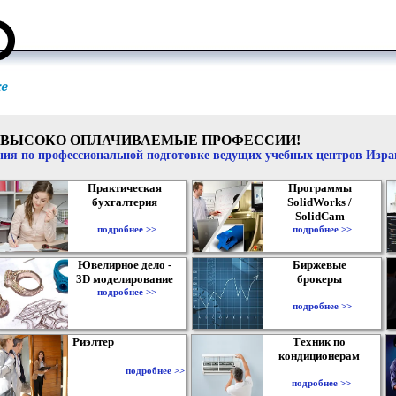
ВЫСОКО ОПЛАЧИВАЕМЫЕ ПРОФЕССИИ!
ия по профессиональной подготовке ведущих учебных центров Изр
Практическая
Программы
бухгалтерия
SolidWorks /
SolidCam
подробнее >>
подробнее >>
Ювелирное дело -
Биржевые
3D моделирование
брокеры
подробнее >>
подробнее >>
Риэлтер
Техник по
кондиционерам
подробнее >>
подробнее >>