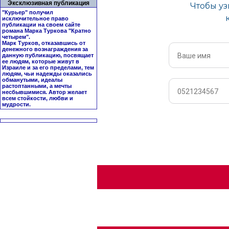
Эксклюзивная публикация
"Курьер" получил
исключительное право
публикации на своем сайте
романа Марка Туркова "
Кратно
четырем
".
Марк Турков, отказавшись от
денежного вознаграждения за
данную публикацию, посвящает
ее людям, которые живут в
Израиле и за его пределами, тем
людям, чьи надежды оказались
обманутыми, идеалы
растоптанными, а мечты
несбывшимися. Автор желает
всем стойкости, любви и
мудрости.