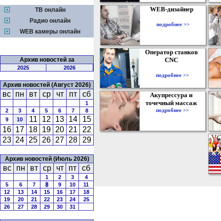
WEB-дизайнер
ТВ онлайн
Радио онлайн
подробнее >>
WEB камеры онлайн
Оператор станков
Архив новостей за
CNC
2025
2026
подробнее >>
Архив новостей (Август 2026)
вс
пн
вт
ср
чт
пт
сб
Акупрессура и
точечный массаж
1
подробнее >>
2
3
4
5
6
7
8
11
12
13
14
15
9
10
16
17
18
19
20
21
22
23
24
25
26
27
28
29
Архив новостей (Июль 2026)
вс
пн
вт
ср
чт
пт
сб
1
2
3
4
5
6
7
8
9
10
11
12
13
14
15
16
17
18
19
20
21
22
23
24
25
26
27
28
29
30
31