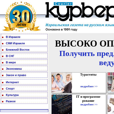
В Израиле
ВЫСОКО ОП
СМИ Израиля
Ближний Восток
Получить пред
В СНГ
вед
В мире
Экономика
Турагенты
Закон и право
Интернет
подробнее >>
Спорт
Культура
IT и программи-
рование
Разное
подробнее >>