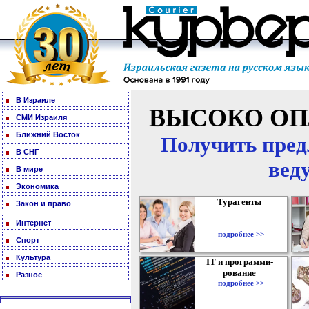
В Израиле
ВЫСОКО ОП
СМИ Израиля
Ближний Восток
Получить пред
В СНГ
вед
В мире
Экономика
Турагенты
Закон и право
Интернет
подробнее >>
Спорт
Культура
IT и программи-
рование
Разное
подробнее >>