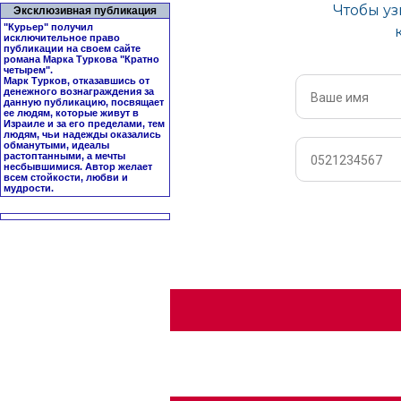
Эксклюзивная публикация
"Курьер" получил
исключительное право
публикации на своем сайте
романа Марка Туркова "
Кратно
четырем
".
Марк Турков, отказавшись от
денежного вознаграждения за
данную публикацию, посвящает
ее людям, которые живут в
Израиле и за его пределами, тем
людям, чьи надежды оказались
обманутыми, идеалы
растоптанными, а мечты
несбывшимися. Автор желает
всем стойкости, любви и
мудрости.