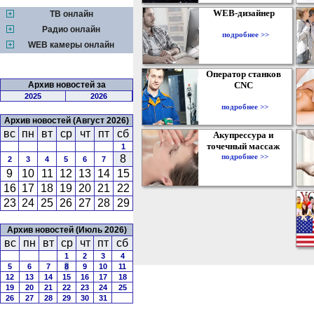
WEB-дизайнер
ТВ онлайн
Радио онлайн
подробнее >>
WEB камеры онлайн
Оператор станков
Архив новостей за
CNC
2025
2026
подробнее >>
Архив новостей (Август 2026)
вс
пн
вт
ср
чт
пт
сб
Акупрессура и
точечный массаж
1
подробнее >>
8
2
3
4
5
6
7
9
10
11
12
13
14
15
16
17
18
19
20
21
22
23
24
25
26
27
28
29
Архив новостей (Июль 2026)
вс
пн
вт
ср
чт
пт
сб
1
2
3
4
5
6
7
8
9
10
11
12
13
14
15
16
17
18
19
20
21
22
23
24
25
26
27
28
29
30
31