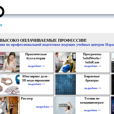
ВЫСОКО ОПЛАЧИВАЕМЫЕ ПРОФЕССИИ!
ия по профессиональной подготовке ведущих учебных центров Изр
Практическая
Программы
бухгалтерия
SolidWorks /
SolidCam
подробнее >>
подробнее >>
Ювелирное дело -
Биржевые
3D моделирование
брокеры
подробнее >>
подробнее >>
Риэлтер
Техник по
кондиционерам
подробнее >>
подробнее >>