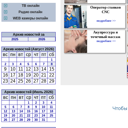
ТВ онлайн
Оператор станков
CNC
Радио онлайн
WEB камеры онлайн
подробнее >>
Акупрессура и
Архив новостей за
точечный массаж
2025
2026
подробнее >>
Архив новостей (Август 2026)
вс
пн
вт
ср
чт
пт
сб
1
2
3
4
5
6
7
8
9
10
11
12
13
14
15
16
17
18
19
20
21
22
23
24
25
26
27
28
29
Архив новостей (Июль 2026)
вс
пн
вт
ср
чт
пт
сб
1
2
3
4
5
6
7
8
9
10
11
12
13
14
15
16
17
18
19
20
21
22
23
24
25
26
27
28
29
30
31