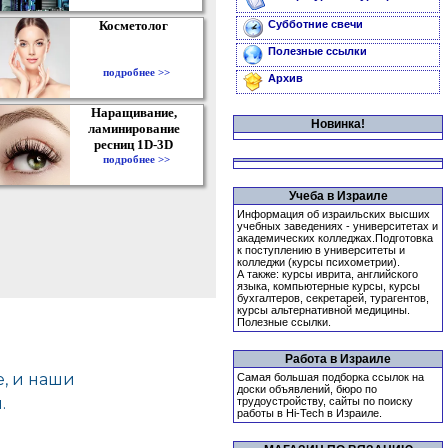
Косметолог
Субботние свечи
Полезные ссылки
подробнее >>
Архив
Наращивание,
Новинка!
ламинирование
ресниц 1D-3D
подробнее >>
Учеба в Израиле
Информация об израильских высших
учебных заведениях - университетах и
академических колледжах.Подготовка
к поступлению в университеты и
колледжи (курсы психометрии).
А также: курсы иврита, английского
языка, компьютерные курсы, курсы
бухгалтеров, секретарей, турагентов,
курсы альтернативной медицины.
Полезные ссылки.
Работа в Израиле
Самая большая подборка ссылок на
доски объявлений, бюро по
трудоустройству, сайты по поиску
работы в Hi-Tech в Израиле.