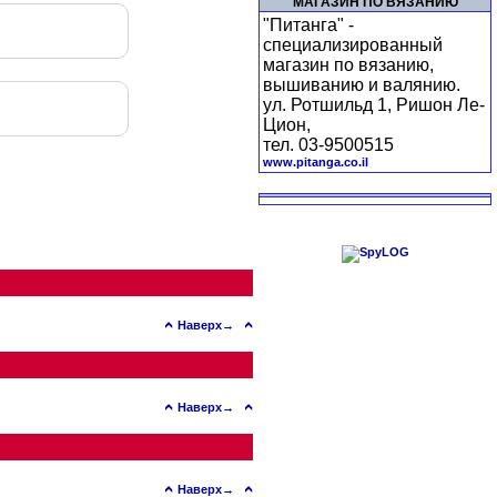
МАГАЗИН ПО ВЯЗАНИЮ
"Питанга" -
специализированный
магазин по вязанию,
вышиванию и валянию.
ул. Ротшильд 1, Ришон Ле-
Цион,
тел. 03-9500515
www.pitanga.co.il
Наверх→
Наверх→
Наверх→