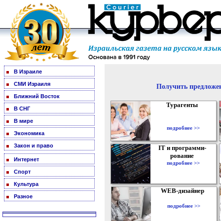
В Израиле
СМИ Израиля
Получить предложен
Ближний Восток
Турагенты
В СНГ
В мире
подробнее >>
Экономика
Закон и право
IT и программи-
рование
Интернет
подробнее >>
Спорт
Культура
WEB-дизайнер
Разное
подробнее >>