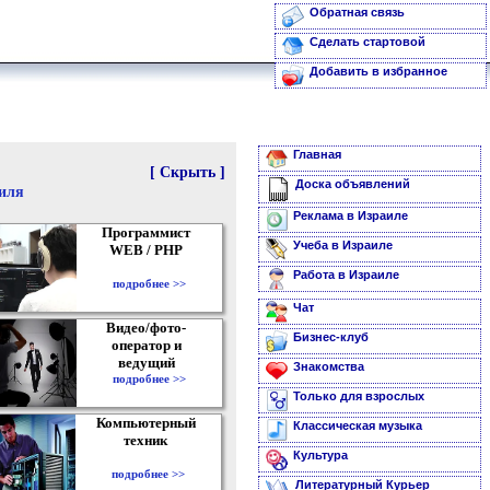
Обратная связь
Сделать стартовой
Добавить в избранное
Главная
[ Скрыть ]
Доска объявлений
аиля
Реклама в Израиле
Программист
Учеба в Израиле
WEB / PHP
Работа в Израиле
подробнее >>
Чат
Видео/фото-
Бизнес-клуб
оператор и
ведущий
Знакомства
подробнее >>
Только для взрослых
Компьютерный
Классическая музыка
техник
Культура
подробнее >>
Литературный Курьер