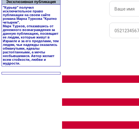
Эксклюзивная публикация
"Курьер" получил
исключительное право
публикации на своем сайте
романа Марка Туркова "
Кратно
четырем
".
Марк Турков, отказавшись от
денежного вознаграждения за
данную публикацию, посвящает
ее людям, которые живут в
Израиле и за его пределами, тем
людям, чьи надежды оказались
обманутыми, идеалы
растоптанными, а мечты
несбывшимися. Автор желает
всем стойкости, любви и
мудрости.